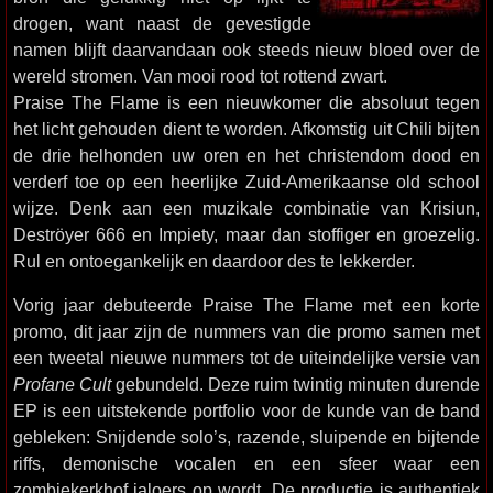
drogen, want naast de gevestigde
namen blijft daarvandaan ook steeds nieuw bloed over de
wereld stromen. Van mooi rood tot rottend zwart.
Praise The Flame is een nieuwkomer die absoluut tegen
het licht gehouden dient te worden. Afkomstig uit Chili bijten
de drie helhonden uw oren en het christendom dood en
verderf toe op een heerlijke Zuid-Amerikaanse old school
wijze. Denk aan een muzikale combinatie van Krisiun,
Deströyer 666 en Impiety, maar dan stoffiger en groezelig.
Rul en ontoegankelijk en daardoor des te lekkerder.
Vorig jaar debuteerde Praise The Flame met een korte
promo, dit jaar zijn de nummers van die promo samen met
een tweetal nieuwe nummers tot de uiteindelijke versie van
Profane Cult
gebundeld. Deze ruim twintig minuten durende
EP is een uitstekende portfolio voor de kunde van de band
gebleken: Snijdende solo’s, razende, sluipende en bijtende
riffs, demonische vocalen en een sfeer waar een
zombiekerkhof jaloers op wordt. De productie is authentiek