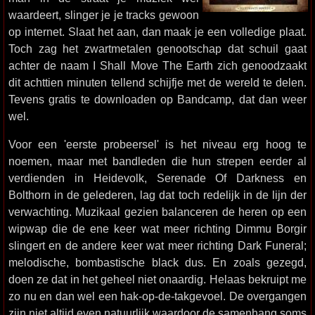
waardeert, slinger je je tracks gewoon
op internet. Slaat het aan, dan maak je een volledige plaat.
Toch zag het zwartmetalen genootschap dat schuil gaat
achter de naam I Shall Move The Earth zich genoodzaakt
dit achttien minuten tellend schijfje met de wereld te delen.
Tevens gratis te downloaden op Bandcamp, dat dan weer
wel.
Voor een 'eerste probeersel' is het niveau erg hoog te
noemen, maar met bandleden die hun strepen eerder al
verdienden in Heidevolk, Serenade Of Darkness en
Bolthorn in de gelederen, lag dat toch redelijk in de lijn der
verwachting. Muzikaal gezien balanceren de heren op een
wipwap die de ene keer wat meer richting Dimmu Borgir
slingert en de andere keer wat meer richting Dark Funeral;
melodische, bombastische black dus. En zoals gezegd,
doen ze dat in het geheel niet onaardig. Helaas bekruipt me
zo nu en dan wel een hak-op-de-takgevoel. De overgangen
zijn niet altijd even natuurlijk waardoor de samenhang soms