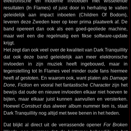
elektronische en moderne invloeden met wisselende
resultaten (In Flames) of juist door in herhaling te vallen
geleidelijk aan impact inboeten (Children Of Bodom),
leveren deze Zweden keer op keer prima plaatwerk af. De
band opereert dan ook als een goed-geoliede machine,
maar wel een die regelmatig een fikse software-update
krijgt.
Het zegt dan ook veel over de kwaliteit van Dark Tranquillity
dat ook deze band geleidelijk aan meer elektronische
invloeden in zijn muziek heeft ingebouwd, maar in
tegenstelling tot In Flames veel minder oude fans hiermee
heeft af gestoten. En waarom ook, want platen als
Damage
Done
,
Fiction
en vooral het fantastische
Character
zijn het
bewijs dat oude en nieuwe invloeden elkaar niet hoeven te
bijten, maar elkaar juist kunnen aanvullen en versterken.
Hoewel
Construct
dus alweer album nummer tien is, staat
Dark Tranquillity nog altijd met twee benen in het heden.
Dat blijkt al direct uit de verrassende opener
For Broken