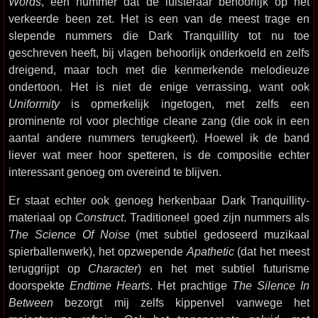
Words
, een nummer dat de luisteraar behoorlijk op het
verkeerde been zet. Het is een van de meest trage en
slepende nummers die Dark Tranquillity tot nu toe
geschreven heeft, bij vlagen behoorlijk onderkoeld en zelfs
dreigend, maar toch met die kenmerkende melodieuze
ondertoon. Het is niet de enige verrassing, want ook
Uniformity
is opmerkelijk ingetogen, met zelfs een
prominente rol voor plechtige cleane zang (die ook in een
aantal andere nummers terugkeert). Hoewel ik de band
liever wat meer hoor spetteren, is de compositie echter
interessant genoeg om overeind te blijven.
Er staat echter ook genoeg herkenbaar Dark Tranquillity-
materiaal op
Construct
. Traditioneel goed zijn nummers als
The Science Of Noise
(met subtiel gedoseerd muzikaal
spierballenwerk), het opzwepende
Apathetic
(dat het meest
teruggrijpt op
Character
) en het met subtiel futurisme
doorspekte
Endtime Hearts
. Het prachtige
The Silence In
Between
bezorgt mij zelfs kippenvel vanwege het