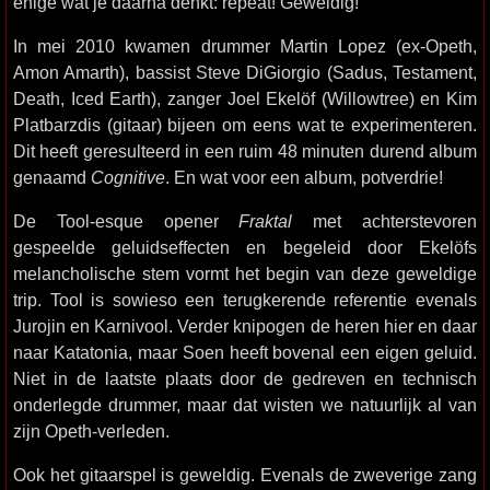
enige wat je daarna denkt: repeat! Geweldig!
In mei 2010 kwamen drummer Martin Lopez (ex-Opeth,
Amon Amarth), bassist Steve DiGiorgio (Sadus, Testament,
Death, Iced Earth), zanger Joel Ekelöf (Willowtree) en Kim
Platbarzdis (gitaar) bijeen om eens wat te experimenteren.
Dit heeft geresulteerd in een ruim 48 minuten durend album
genaamd
Cognitive
. En wat voor een album, potverdrie!
De Tool-esque opener
Fraktal
met achterstevoren
gespeelde geluidseffecten en begeleid door Ekelöfs
melancholische stem vormt het begin van deze geweldige
trip. Tool is sowieso een terugkerende referentie evenals
Jurojin en Karnivool. Verder knipogen de heren hier en daar
naar Katatonia, maar Soen heeft bovenal een eigen geluid.
Niet in de laatste plaats door de gedreven en technisch
onderlegde drummer, maar dat wisten we natuurlijk al van
zijn Opeth-verleden.
Ook het gitaarspel is geweldig. Evenals de zweverige zang