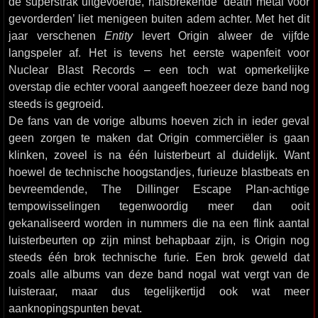
de superstrak uitgevoerde, halsbrekende ‘death metal voor
gevorderden’ liet menigeen buiten adem achter. Met het dit
jaar verschenen
Entity
levert Origin alweer de vijfde
langspeler af. Het is tevens het eerste wapenfeit voor
Nuclear Blast Records – een toch wat opmerkelijke
overstap die echter vooral aangeeft hoezeer deze band nog
steeds is gegroeid.
De fans van de vorige albums hoeven zich in ieder geval
geen zorgen te maken dat Origin commerciëler is gaan
klinken, zoveel is na één luisterbeurt al duidelijk. Want
hoewel de technische hoogstandjes, furieuze blastbeats en
bevreemdende, The Dillinger Escape Plan-achtige
tempowisselingen tegenwoordig meer dan ooit
gekanaliseerd worden in nummers die na een flink aantal
luisterbeurten op zijn minst behapbaar zijn, is Origin nog
steeds één brok technische furie. Een brok geweld dat
zoals alle albums van deze band nogal wat vergt van de
luisteraar, maar dus tegelijkertijd ook wat meer
aanknopingspunten bevat.