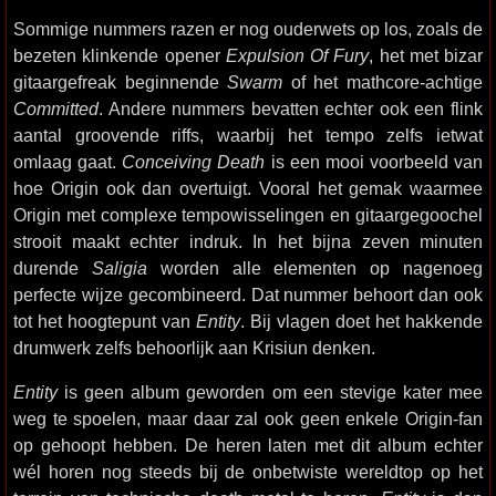
Sommige nummers razen er nog ouderwets op los, zoals de
bezeten klinkende opener
Expulsion Of Fury
, het met bizar
gitaargefreak beginnende
Swarm
of het mathcore-achtige
Committed
. Andere nummers bevatten echter ook een flink
aantal groovende riffs, waarbij het tempo zelfs ietwat
omlaag gaat.
Conceiving Death
is een mooi voorbeeld van
hoe Origin ook dan overtuigt. Vooral het gemak waarmee
Origin met complexe tempowisselingen en gitaargegoochel
strooit maakt echter indruk. In het bijna zeven minuten
durende
Saligia
worden alle elementen op nagenoeg
perfecte wijze gecombineerd. Dat nummer behoort dan ook
tot het hoogtepunt van
Entity
. Bij vlagen doet het hakkende
drumwerk zelfs behoorlijk aan Krisiun denken.
Entity
is geen album geworden om een stevige kater mee
weg te spoelen, maar daar zal ook geen enkele Origin-fan
op gehoopt hebben. De heren laten met dit album echter
wél horen nog steeds bij de onbetwiste wereldtop op het