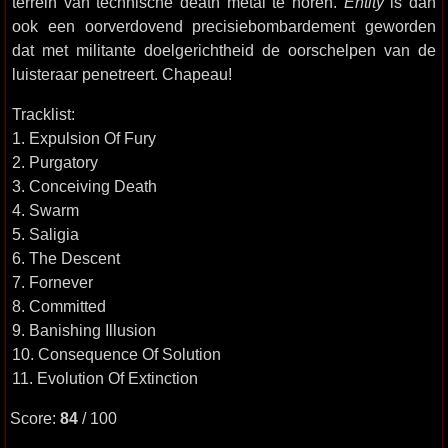
terrein van technische death metal te horen.
Entity
is dan
ook een oorverdovend precisiebombardement geworden
dat met militante doelgerichtheid de oorschelpen van de
luisteraar penetreert. Chapeau!
Tracklist:
1. Expulsion Of Fury
2. Purgatory
3. Conceiving Death
4. Swarm
5. Saligia
6. The Descent
7. Fornever
8. Committed
9. Banishing Illusion
10. Consequence Of Solution
11. Evolution Of Extinction
Score:
84
/ 100