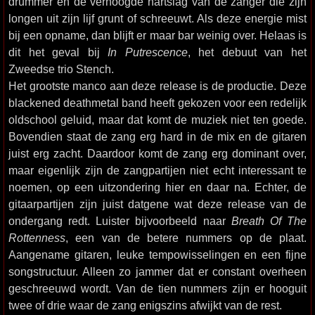
drummer en de verhoogde hartslag van de zanger die zijn
longen uit zijn lijf grunt of schreeuwt. Als deze energie mist
bij een opname, dan blijft er maar bar weinig over. Helaas is
dit het geval bij
In Putrescence
, het debuut van het
Zweedse trio Stench.
Het grootste manco aan deze release is de productie. Deze
blackened deathmetal band heeft gekozen voor een redelijk
oldschool geluid, maar dat komt de muziek niet ten goede.
Bovendien staat de zang erg hard in de mix en de gitaren
juist erg zacht. Daardoor komt de zang erg dominant over,
maar eigenlijk zijn de zangpartijen niet echt interessant te
noemen, op een uitzondering hier en daar na. Echter, de
gitaarpartijen zijn juist datgene wat deze release van de
ondergang redt. Luister bijvoorbeeld naar
Breath Of The
Rottenness
, een van de betere nummers op de plaat.
Aangename gitaren, leuke tempowisselingen en een fijne
songstructuur. Alleen zo jammer dat er constant overheen
geschreeuwd wordt. Van de tien nummers zijn er hooguit
twee of drie waar de zang enigszins afwijkt van de rest.