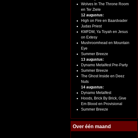
Wolves In The Throne Room
en Ter Ziele
12 augustus:
High on Fire en Baardvader
Judas Priest
KMFDM, Ya Toyah en Jesus
on Extesy
Mushroomhead en Mountain
Eye
Summer Breeze
13 augustus:
Dynamo Metalfest Pre-Party
Summer Breeze
The Ghost Inside en Deez
Nuts
14 augustus:
Dynamo Metalfest
Hoods, Brick By Brick, Give
Em Blood en Provisional
Summer Breeze
Over één maand