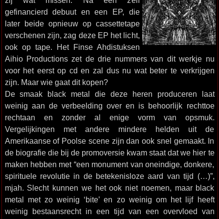
zij wat missen. Na een zelf
gefinancierd debuut en een EP, die
later beide opnieuw op cassettetape
verschenen zijn, zag deze EP het licht,
ook op tape. Het Finse Ahdistuksen
Aihio Productions zet de drie nummers van dit werkje nu
voor het eerst op cd en zal dus nu wat beter te verkrijgen
zijn. Maar wie gaat dit kopen?
De smaak black metal die deze heren produceren laat
weinig aan de verbeelding over en is behoorlijk rechttoe
rechtaan en zonder al enige vorm van opsmuk.
Vergelijkingen met andere mindere helden uit de
Amerikaanse of Poolse scene zijn dan ook snel gemaakt. In
de biografie die bij de promoversie kwam staat dat we hier te
maken hebben met “een monument van oneindige, donkere,
spirituele revolutie in de betekenisloze aard van tijd (…)”,
mjah. Slecht kunnen we het ook niet noemen, maar black
metal met zo weinig ‘bite’ en zo weinig om het lijf heeft
weinig bestaansrecht in een tijd van een overvloed van