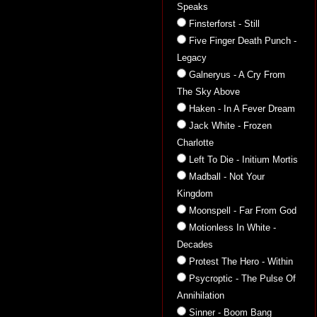
Speaks
Finsterforst - Still
Five Finger Death Punch -
Legacy
Galneryus - A Cry From
The Sky Above
Haken - In A Fever Dream
Jack White - Frozen
Charlotte
Left To Die - Initium Mortis
Madball - Not Your
Kingdom
Moonspell - Far From God
Motionless In White -
Decades
Protest The Hero - Within
Psycroptic - The Pulse Of
Annihilation
Sinner - Boom Bang