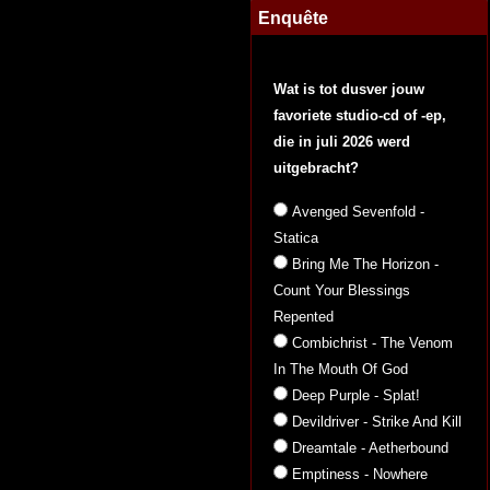
Enquête
Wat is tot dusver jouw
favoriete studio-cd of -ep,
die in juli 2026 werd
uitgebracht?
Avenged Sevenfold -
Statica
Bring Me The Horizon -
Count Your Blessings
Repented
Combichrist - The Venom
In The Mouth Of God
Deep Purple - Splat!
Devildriver - Strike And Kill
Dreamtale - Aetherbound
Emptiness - Nowhere