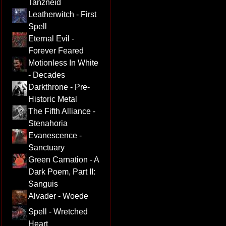
Tanzneid
Leatherwitch - First
Spell
Eternal Evil -
Forever Feared
Motionless In White
- Decades
Darkthrone - Pre-
Historic Metal
The Fifth Alliance -
Stenahoria
Evanescence -
Sanctuary
Green Carnation - A
Dark Poem, Part II:
Sanguis
Alvader - Woede
Spell - Wretched
Heart