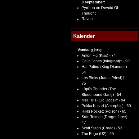
8 september:
Pyrrhon en Devoid Of
Thought
Raven
Kalender
Vandaag jarig:
Anton Fig (Kiss) - 74
Colin Jones (fotograaf)† - 90
Hal Patino (King Diamond) -
64
Les Binks (Judas Priest)† -
75
Lüpüs Thünder (The
Bloodhound Gang) - 54
Mel Tillis (Old Dogs)† - 94
Pekka Kasari (Amorphis) - 60
Rikki Rockett (Poison) - 65
Sam Totman (Dragonforce) -
47
Scott Stapp (Creed) - 53
The Edge (U2) - 65