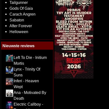
Tailgunner
Gods Of Gaia
Carach Angren
Sabaton
After Forever
Helloween
Nieuwste reviews
Left To Die - Initium
Mortis
Lynx - Trinity Of
Suns
Inferi - Heaven
Wept
Ana - Motivated By
Death
Electric Callboy -