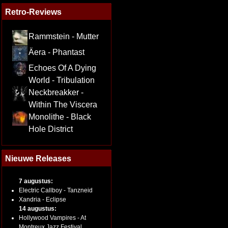
Retro-Reviews
Rammstein - Mutter
Äera - Phantast
Echoes Of A Dying
World - Tribulation
Neckbreakker -
Within The Viscera
Monolithe - Black
Hole District
Nieuwe Releases
7 augustus:
Electric Callboy - Tanzneid
Xandria - Eclipse
14 augustus:
Hollywood Vampires - At
Montreux Jazz Festival