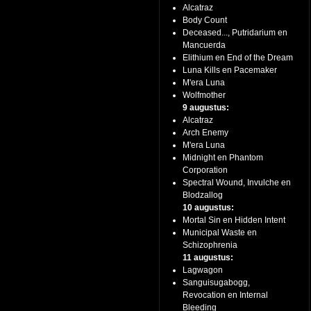
Alcatraz
Body Count
Deceased..., Putridarium en
Mancuerda
Elithium en End of the Dream
Luna Kills en Pacemaker
M'era Luna
Wolfmother
9 augustus:
Alcatraz
Arch Enemy
M'era Luna
Midnight en Phantom
Corporation
Spectral Wound, Invulche en
Blodzallog
10 augustus:
Mortal Sin en Hidden Intent
Municipal Waste en
Schizophrenia
11 augustus:
Lagwagon
Sanguisugabogg,
Revocation en Internal
Bleeding