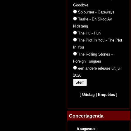
Goodbye
Sojourner - Gateways
Taake - En Skog Av
Nidstang
The Hu - Hun
The Plot In You - The Plot
In You
The Rolling Stones -
Foreign Tongues
een andere release uit juli
2026
[
Uitslag
|
Enquêtes
]
Concertagenda
8 augustus: