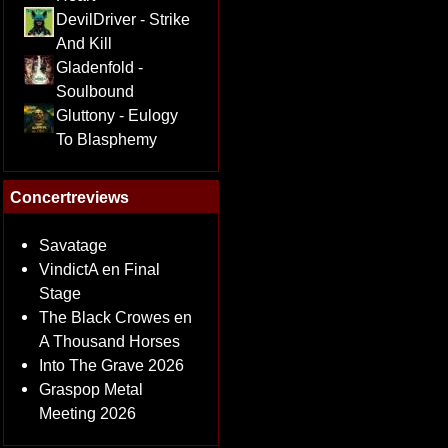
DevilDriver - Strike
And Kill
Gladenfold -
Soulbound
Gluttony - Eulogy
To Blasphemy
Concertreviews
Savatage
VindictA en Final
Stage
The Black Crowes en
A Thousand Horses
Into The Grave 2026
Graspop Metal
Meeting 2026