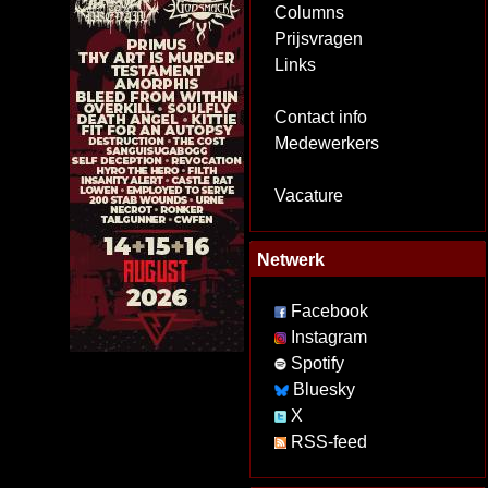
Columns
Prijsvragen
Links
Contact info
Medewerkers
Vacature
Netwerk
Facebook
Instagram
Spotify
Bluesky
X
RSS-feed