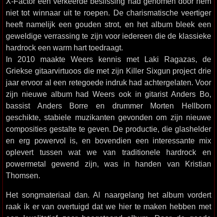
X-Factor een verkeerde beslissing had genomen door hem
niet tot winnaar uit te roepen. De charismatische veertiger
heeft namelijk een gouden strot, en het album bleek een
geweldige verrassing te zijn voor iedereen die de klassieke
hardrock een warm hart toedraagt.
In 2010 maakte Weers kennis met Laki Ragazas, de
Griekse gitaarvirtuoos die met zijn Killer Sixgun project drie
jaar ervoor al een retegoede indruk had achtergelaten. Voor
zijn nieuwe album had Weers ook in gitarist Anders Bo,
bassist Anders Borre en drummer Morten Hellborn
geschikte, stabiele muzikanten gevonden om zijn nieuwe
composities gestalte te geven. De productie, die glashelder
en erg powervol is, en bovendien een interessante mix
oplevert tussen wat we van traditionele hardrock en
powermetal gewend zijn, was in handen van Kristian
Thomsen.
Het songmateriaal dan. Al naargelang het album vordert
raak ik er van overtuigd dat we hier te maken hebben met