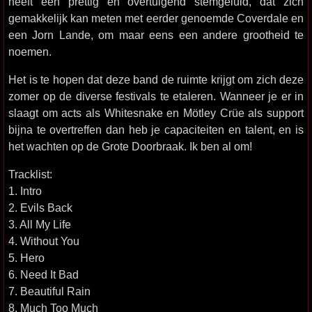
heeft een prettig en overtuigend stemgeluid, dat zich
gemakkelijk kan meten met eerder genoemde Coverdale en
een Jorn Lande, om maar eens een andere grootheid te
noemen.
Het is te hopen dat deze band de ruimte krijgt om zich deze
zomer op de diverse festivals te etaleren. Wanneer je er in
slaagt om acts als Whitesnake en Mötley Crüe als support
bijna te overtreffen dan heb je capaciteiten en talent, en is
het wachten op de Grote Doorbraak. Ik ben al om!
Tracklist:
1. Intro
2. Evils Back
3. All My Life
4. Without You
5. Hero
6. Need It Bad
7. Beautiful Rain
8. Much Too Much