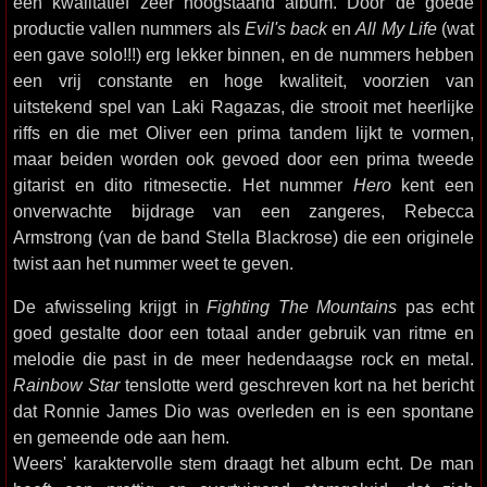
een kwalitatief zeer hoogstaand album. Door de goede
productie vallen nummers als
Evil's back
en
All My Life
(wat
een gave solo!!!) erg lekker binnen, en de nummers hebben
een vrij constante en hoge kwaliteit, voorzien van
uitstekend spel van Laki Ragazas, die strooit met heerlijke
riffs en die met Oliver een prima tandem lijkt te vormen,
maar beiden worden ook gevoed door een prima tweede
gitarist en dito ritmesectie. Het nummer
Hero
kent een
onverwachte bijdrage van een zangeres, Rebecca
Armstrong (van de band Stella Blackrose) die een originele
twist aan het nummer weet te geven.
De afwisseling krijgt in
Fighting The Mountains
pas echt
goed gestalte door een totaal ander gebruik van ritme en
melodie die past in de meer hedendaagse rock en metal.
Rainbow Star
tenslotte werd geschreven kort na het bericht
dat Ronnie James Dio was overleden en is een spontane
en gemeende ode aan hem.
Weers' karaktervolle stem draagt het album echt. De man