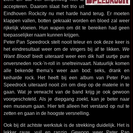
accepteren. Daarom slaat het trio uit
Eindhoven Rockcity nu met harde hand terug. Er moeten
klappen vallen, botten gekraakt worden en bloed zal weer
rijkelijk vloeien. Hun wapen om dit te bereiken had geen
toepasselijker naam kunnen krijgen.
Peter Pan Speedrock stelt nooit teleur en ook deze keer is
het eindresultaat weer om de vingers bij af te likken.
We
Want Blood!
biedt uiteraard weer een dik half uurtje pure
onversneden rock-'n-roll in sneltreinvaart. Natuurlijk komen
alle bekende thema’s weer aan bod: seks, drank en
keiharde rock. Het heeft bij een album van Peter Pan
Speedrock uiteraard nooit zin om diep op de materie in te
gaan. Wat je verwacht van de band krijg je ook gewoon
voorgeschoteld. Als je diepgang zoekt, kan je beter naar
een museum gaan. Hier telt alleen het verstand op nul te
zetten en gaan in de hoogste versnelling.
Ook bij dit achtste werkstuk is de strekking duidelijk. Het is
lekker rauw, vuil en ranzig. Gewoon weer Peter Pan