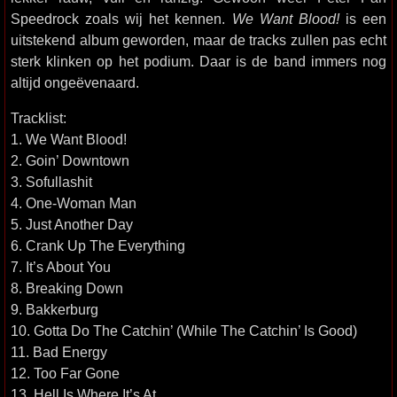
Speedrock zoals wij het kennen.
We Want Blood!
is een
uitstekend album geworden, maar de tracks zullen pas echt
sterk klinken op het podium. Daar is de band immers nog
altijd ongeëvenaard.
Tracklist:
1. We Want Blood!
2. Goin’ Downtown
3. Sofullashit
4. One-Woman Man
5. Just Another Day
6. Crank Up The Everything
7. It’s About You
8. Breaking Down
9. Bakkerburg
10. Gotta Do The Catchin’ (While The Catchin’ Is Good)
11. Bad Energy
12. Too Far Gone
13. Hell Is Where It’s At