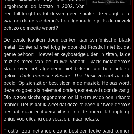
uitgebracht, de laatste in 2002. Van
een full-lenght is tot dusver geen sprake. Je vraagt je af
waarom de eerste demo’s heruitgebracht zijn. Is de muziek
echt zo de moeite waard?
De eerste klanken doen denken aan symfonische black
metal. Echter al snel krijg je door dat Frostfall niet tot dat
genre behoort. Hoewel er keyboardgeluiden in zitten, is de
muziek meer van de rauwe variant. Black metaldemo’s
staan over het algemeen niet bekend om hun heldere
geluid.
Dark Torments/ Beyond The Dusk
voldoet aan dit
beeld. Op zich zit er best sfeer in de muziek. Helaas wordt
deze zo goed als helemaal ondergesneeuwd door de zang.
Die is zeer slecht opgenomen en klinkt rauw op een irritante
manier. Het is dat ik weet dat deze release uit twee demo’s
bestaat, maar echt verschil is er niet te horen. Ik hoopte op
enige vooruitgang qua vocalen, maar helaas.
Frostfall zou met andere zang best een leuke band kunnen