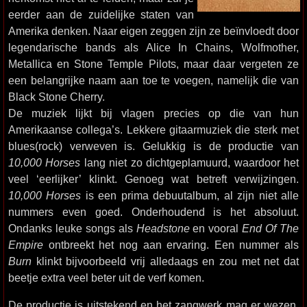
eerder aan de zuidelijke staten van
Amerika denken. Naar eigen zeggen zijn ze beïnvloedt door
legendarische bands als Alice In Chains, Wolfmother,
Metallica en Stone Temple Pilots, maar daar vergeten ze
een belangrijke naam aan toe te voegen, namelijk die van
Black Stone Cherry.
De muziek lijkt bij vlagen precies op die van hun
Amerikaanse collega’s. Lekkere gitaarmuziek die sterk met
blues(rock) verweven is. Gelukkig is de productie van
10,000 Horses
lang niet zo dichtgeplamuurd, waardoor het
veel ‘eerlijker’ klinkt. Genoeg wat betreft verwijzingen.
10,000 Horses
is een prima debuutalbum, al zijn niet alle
nummers even goed. Onderhoudend is het absoluut.
Ondanks leuke songs als
Headstone
en vooral
End Of The
Empire
ontbreekt het nog aan ervaring. Een nummer als
Burn
klinkt bijvoorbeeld vrij alledaags en zou met net dat
beetje extra veel beter uit de verf komen.
De productie is uitstekend en het zangwerk mag er wezen.