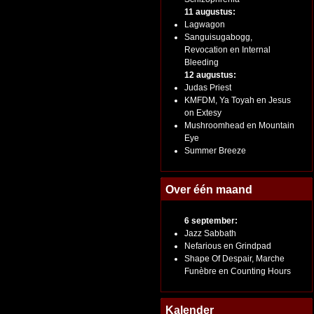
11 augustus:
Lagwagon
Sanguisugabogg,
Revocation en Internal
Bleeding
12 augustus:
Judas Priest
KMFDM, Ya Toyah en Jesus
on Extesy
Mushroomhead en Mountain
Eye
Summer Breeze
Over één maand
6 september:
Jazz Sabbath
Nefarious en Grindpad
Shape Of Despair, Marche
Funèbre en Counting Hours
Kalender