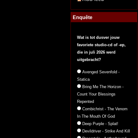
Enquête
Wat is tot dusver jouw
favoriete studio-cd of -ep,
die in juli 2026 werd
uitgebracht?
Avenged Sevenfold -
Statica
Bring Me The Horizon -
Count Your Blessings
Repented
Combichrist - The Venom
In The Mouth Of God
Deep Purple - Splat!
Devildriver - Strike And Kill