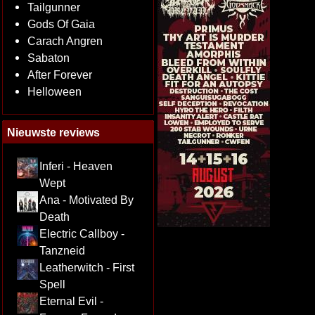
Tailgunner
Gods Of Gaia
Carach Angren
Sabaton
After Forever
Helloween
Nieuwste reviews
Inferi - Heaven
Wept
Ana - Motivated By
Death
Electric Callboy -
Tanzneid
Leatherwitch - First
Spell
Eternal Evil -