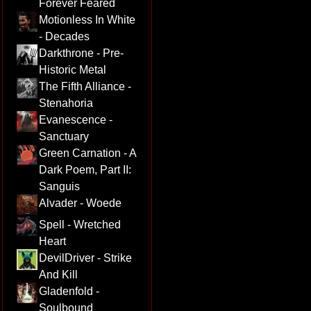
Forever Feared
Motionless In White
- Decades
Darkthrone - Pre-
Historic Metal
The Fifth Alliance -
Stenahoria
Evanescence -
Sanctuary
Green Carnation - A
Dark Poem, Part II:
Sanguis
Alvader - Woede
Spell - Wretched
Heart
DevilDriver - Strike
And Kill
Gladenfold -
Soulbound