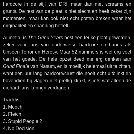
hardcore in de stijl van DRI, maar dan met screams en
grunts. De rest van de plaat is niet slecht en heeft zeker zijn
momenten, maar kan ook niet echt potten breken waar het
originaliteit en spanning betreft.
Al met al is
The Grind Years
best een leuke plaat geworden,
zeker voor fans van ouderwetse hardcore en bands als
Unseen Terror en Heresy. Maar 52 nummers is wel erg veel
van het goede. De hele opzet deed me erg denken aan
Grind Finale
van Nasum, en is moeilijk helemaal uit te zitten,
want een uur lang hardcore/crust die nooit echt uitblinkt en
bovendien bij vlagen niet prettig klinkt, is iets wat alleen de
diehard fans kunnen verdragen.
Tracklist:
1. Mooch
2. Fletch
3. Stupid People 2
4. No Decision