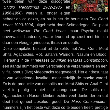
twee delen van deze discografie
(
Studio Recordings 1982-1986
en
1986-1990
) waren al onder eigen
beheer op cd gezet, en nu is het de beurt aan
The Grind
Years 1990-1994
, uitgebracht door Selfmadegod. De plaat
heet weliswaar
The Grind Years
, maar Psycho maakt
onvervalste hardcore, zwaar leunend op crust met hier en
daar een vleugje grindcore, thrash en death.
Deze compilatie bestaat uit de splits met Anal Cunt, Meat
Shits, Agathocles, Rot, Satan’s Warriors, Nasum en Blood.
Hieraan zijn de 7” releases
Shuriken
en
Mass Consumption
,
een aantal nummers van verscheidene verzamelaars en een
vijftal bonus (live) videotracks toegevoegd. Het eindresultaat
is van wisselende kwaliteit maar redelijk de moeite waard.
Zo is de productie van de splits met Meat Shits en Anal Cunt
veel te puntig en niet echt aangenaam. De splits met
Agathocles en Nasum klinken echter veel donkerder en dat
doet het geheel absoluut goed. De
Mass Consumption
-
nummers zijn het beste wat deze cd te bieden heeft: prettige