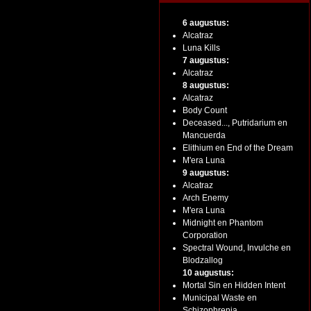
6 augustus:
Alcatraz
Luna Kills
7 augustus:
Alcatraz
8 augustus:
Alcatraz
Body Count
Deceased..., Putridarium en
Mancuerda
Elithium en End of the Dream
M'era Luna
9 augustus:
Alcatraz
Arch Enemy
M'era Luna
Midnight en Phantom
Corporation
Spectral Wound, Invulche en
Blodzallog
10 augustus:
Mortal Sin en Hidden Intent
Municipal Waste en
Schizophrenia