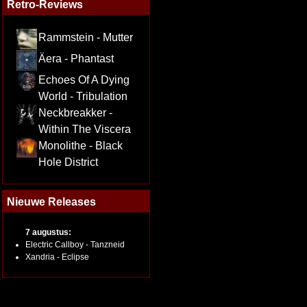
Retro-Reviews
Rammstein - Mutter
Äera - Phantast
Echoes Of A Dying
World - Tribulation
Neckbreakker -
Within The Viscera
Monolithe - Black
Hole District
Nieuwe Releases
7 augustus:
Electric Callboy - Tanzneid
Xandria - Eclipse