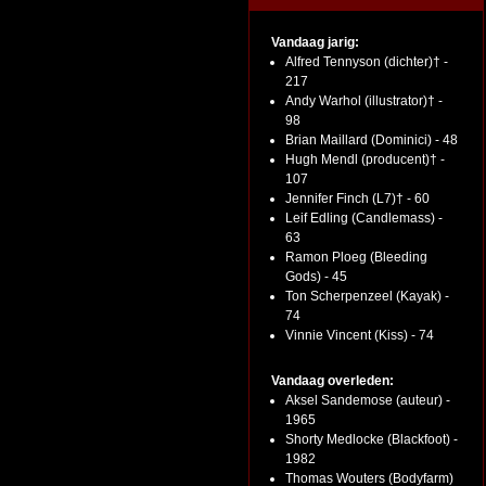
Vandaag jarig:
Alfred Tennyson (dichter)† -
217
Andy Warhol (illustrator)† -
98
Brian Maillard (Dominici) - 48
Hugh Mendl (producent)† -
107
Jennifer Finch (L7)† - 60
Leif Edling (Candlemass) -
63
Ramon Ploeg (Bleeding
Gods) - 45
Ton Scherpenzeel (Kayak) -
74
Vinnie Vincent (Kiss) - 74
Vandaag overleden:
Aksel Sandemose (auteur) -
1965
Shorty Medlocke (Blackfoot) -
1982
Thomas Wouters (Bodyfarm)