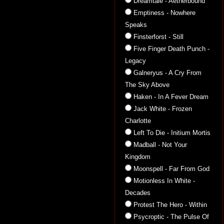
Dreamtale - Aetherbound
Emptiness - Nowhere
Speaks
Finsterforst - Still
Five Finger Death Punch -
Legacy
Galneryus - A Cry From
The Sky Above
Haken - In A Fever Dream
Jack White - Frozen
Charlotte
Left To Die - Initium Mortis
Madball - Not Your
Kingdom
Moonspell - Far From God
Motionless In White -
Decades
Protest The Hero - Within
Psycroptic - The Pulse Of