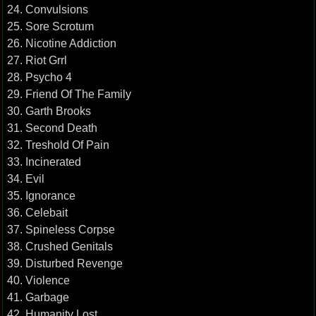
24. Convulsions
25. Sore Scrotum
26. Nicotine Addiction
27. Riot Grrl
28. Psycho 4
29. Friend Of The Family
30. Garth Brooks
31. Second Death
32. Treshold Of Pain
33. Incinerated
34. Evil
35. Ignorance
36. Celebait
37. Spineless Corpse
38. Crushed Genitals
39. Disturbed Revenge
40. Violence
41. Garbage
42. Humanity Lost