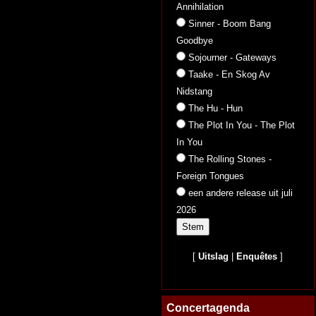
Annihilation
Sinner - Boom Bang
Goodbye
Sojourner - Gateways
Taake - En Skog Av
Nidstang
The Hu - Hun
The Plot In You - The Plot
In You
The Rolling Stones -
Foreign Tongues
een andere release uit juli
2026
[
Uitslag
|
Enquêtes
]
Concertagenda