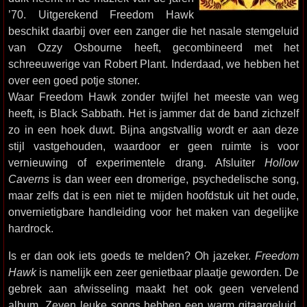
’70. Uitgerekend Freedom Hawk
beschikt daarbij over een zanger die het nasale stemgeluid
van Ozzy Osbourne heeft, gecombineerd met het
schreeuwerige van Robert Plant. Inderdaad, we hebben het
over een goed potje stoner.
Waar Freedom Hawk zonder twijfel het meeste van weg
heeft, is Black Sabbath. Het is jammer dat de band zichzelf
zo in een hoek duwt. Bijna angstvallig wordt er aan deze
stijl vastgehouden, waardoor er geen ruimte is voor
vernieuwing of experimentele drang. Afsluiter
Hollow
Caverns
is dan weer een dromerige, psychedelische song,
maar zelfs dat is een niet te mijden hoofdstuk uit het oude,
onvernietigbare handleiding voor het maken van degelijke
hardrock.
Is er dan ook iets goeds te melden? Oh jazeker.
Freedom
Hawk
is namelijk een zeer genietbaar plaatje geworden. De
gebrek aan afwisseling maakt het ook geen vervelend
album. Zeven leuke songs hebben een warm gitaargeluid.