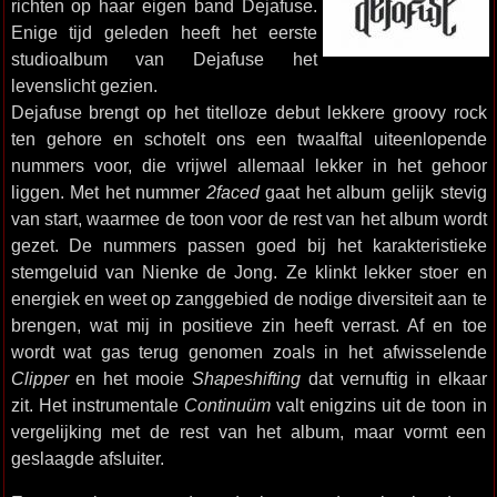
richten op haar eigen band Dejafuse.
Enige tijd geleden heeft het eerste
studioalbum van Dejafuse het
levenslicht gezien.
Dejafuse brengt op het titelloze debut lekkere groovy rock
ten gehore en schotelt ons een twaalftal uiteenlopende
nummers voor, die vrijwel allemaal lekker in het gehoor
liggen. Met het nummer
2faced
gaat het album gelijk stevig
van start, waarmee de toon voor de rest van het album wordt
gezet. De nummers passen goed bij het karakteristieke
stemgeluid van Nienke de Jong. Ze klinkt lekker stoer en
energiek en weet op zanggebied de nodige diversiteit aan te
brengen, wat mij in positieve zin heeft verrast. Af en toe
wordt wat gas terug genomen zoals in het afwisselende
Clipper
en het mooie
Shapeshifting
dat vernuftig in elkaar
zit. Het instrumentale
Continuüm
valt enigzins uit de toon in
vergelijking met de rest van het album, maar vormt een
geslaagde afsluiter.