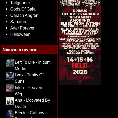
Tailgunner
Gods Of Gaia
Carach Angren
Sabaton
After Forever
Helloween
Nieuwste reviews
Left To Die - Initium
Mortis
Lynx - Trinity Of
Suns
Inferi - Heaven
Wept
Ana - Motivated By
Death
Electric Callboy -