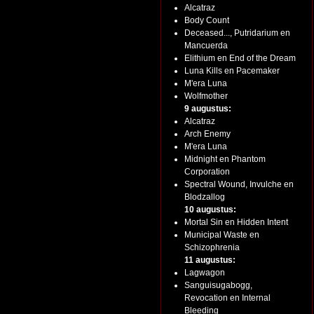
Alcatraz
Body Count
Deceased..., Putridarium en
Mancuerda
Elithium en End of the Dream
Luna Kills en Pacemaker
M'era Luna
Wolfmother
9 augustus:
Alcatraz
Arch Enemy
M'era Luna
Midnight en Phantom
Corporation
Spectral Wound, Invulche en
Blodzallog
10 augustus:
Mortal Sin en Hidden Intent
Municipal Waste en
Schizophrenia
11 augustus:
Lagwagon
Sanguisugabogg,
Revocation en Internal
Bleeding