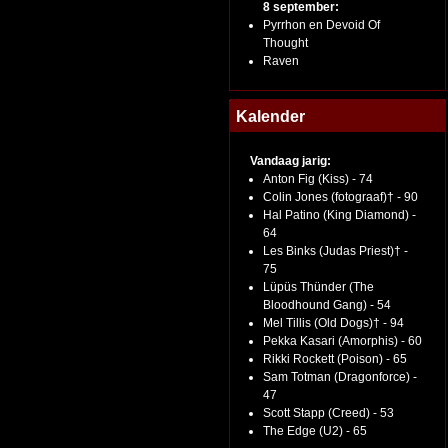
8 september:
Pyrrhon en Devoid Of
Thought
Raven
Kalender
Vandaag jarig:
Anton Fig (Kiss) - 74
Colin Jones (fotograaf)† - 90
Hal Patino (King Diamond) -
64
Les Binks (Judas Priest)† -
75
Lüpüs Thünder (The
Bloodhound Gang) - 54
Mel Tillis (Old Dogs)† - 94
Pekka Kasari (Amorphis) - 60
Rikki Rockett (Poison) - 65
Sam Totman (Dragonforce) -
47
Scott Stapp (Creed) - 53
The Edge (U2) - 65