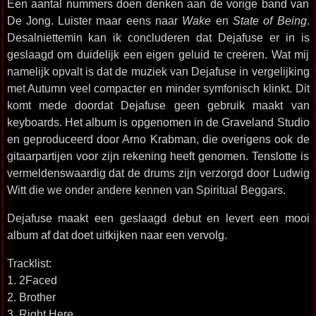
Een aantal nummers doen denken aan de vorige band van
De Jong. Luister maar eens naar
Wake
en
State of Being
.
Desalniettemin kan ik concluderen dat Dejafuse er in is
geslaagd om duidelijk een eigen geluid te creëren. Wat mij
namelijk opvalt is dat de muziek van Dejafuse in vergelijking
met Autumn veel compacter en minder symfonisch klinkt. Dit
komt mede doordat Dejafuse geen gebruik maakt van
keyboards. Het album is opgenomen in de Graveland Studio
en geproduceerd door Arno Krabman, die overigens ook de
gitaarpartijen voor zijn rekening heeft genomen. Tenslotte is
vermeldenswaardig dat de drums zijn verzorgd door Ludwig
Witt die we onder andere kennen van Spiritual Beggars.
Dejafuse maakt een geslaagd debut en levert een mooi
album af dat doet uitkijken naar een vervolg.
Tracklist:
1. 2Faced
2. Brother
3. Right Here