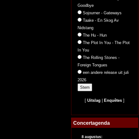
Goodbye
Sojourner - Gateways
Taake - En Skog Av
Nidstang
The Hu - Hun
The Plot In You - The Plot
In You
The Rolling Stones -
Foreign Tongues
een andere release uit juli
2026
[
Uitslag
|
Enquêtes
]
Concertagenda
8 augustus: