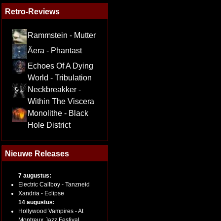
Retro-Reviews
Rammstein - Mutter
Äera - Phantast
Echoes Of A Dying
World - Tribulation
Neckbreakker -
Within The Viscera
Monolithe - Black
Hole District
Nieuwe Releases
7 augustus:
Electric Callboy - Tanzneid
Xandria - Eclipse
14 augustus:
Hollywood Vampires - At
Montreux Jazz Festival