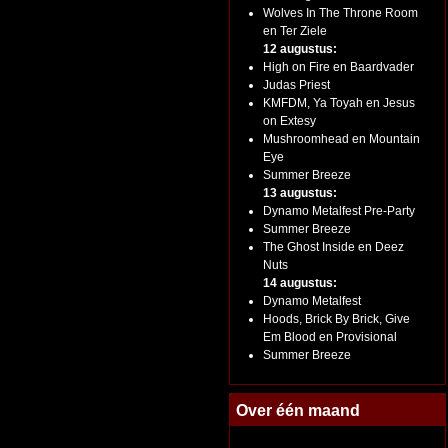
Wolves In The Throne Room
en Ter Ziele
12 augustus:
High on Fire en Baardvader
Judas Priest
KMFDM, Ya Toyah en Jesus
on Extesy
Mushroomhead en Mountain
Eye
Summer Breeze
13 augustus:
Dynamo Metalfest Pre-Party
Summer Breeze
The Ghost Inside en Deez
Nuts
14 augustus:
Dynamo Metalfest
Hoods, Brick By Brick, Give
Em Blood en Provisional
Summer Breeze
Over één maand