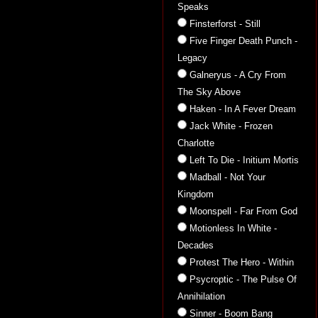
Speaks
Finsterforst - Still
Five Finger Death Punch -
Legacy
Galneryus - A Cry From
The Sky Above
Haken - In A Fever Dream
Jack White - Frozen
Charlotte
Left To Die - Initium Mortis
Madball - Not Your
Kingdom
Moonspell - Far From God
Motionless In White -
Decades
Protest The Hero - Within
Psycroptic - The Pulse Of
Annihilation
Sinner - Boom Bang