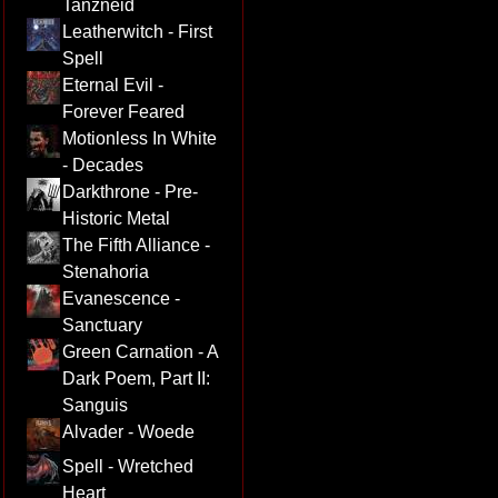
Tanzneid
Leatherwitch - First
Spell
Eternal Evil -
Forever Feared
Motionless In White
- Decades
Darkthrone - Pre-
Historic Metal
The Fifth Alliance -
Stenahoria
Evanescence -
Sanctuary
Green Carnation - A
Dark Poem, Part II:
Sanguis
Alvader - Woede
Spell - Wretched
Heart