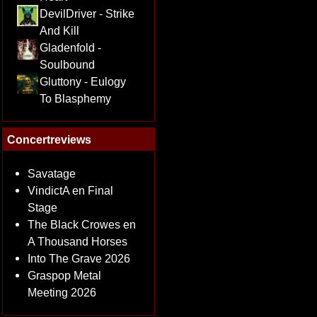
DevilDriver - Strike
And Kill
Gladenfold -
Soulbound
Gluttony - Eulogy
To Blasphemy
Concertreviews
Savatage
VindictA en Final
Stage
The Black Crowes en
A Thousand Horses
Into The Grave 2026
Graspop Metal
Meeting 2026