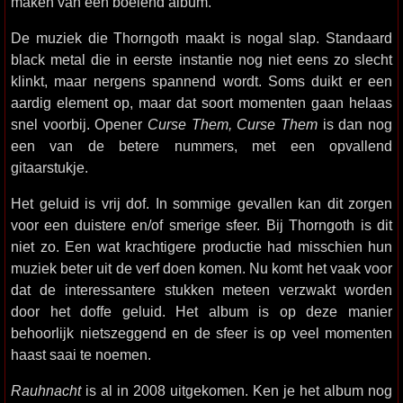
maken van een boeiend album.
De muziek die Thorngoth maakt is nogal slap. Standaard
black metal die in eerste instantie nog niet eens zo slecht
klinkt, maar nergens spannend wordt. Soms duikt er een
aardig element op, maar dat soort momenten gaan helaas
snel voorbij. Opener
Curse Them, Curse Them
is dan nog
een van de betere nummers, met een opvallend
gitaarstukje.
Het geluid is vrij dof. In sommige gevallen kan dit zorgen
voor een duistere en/of smerige sfeer. Bij Thorngoth is dit
niet zo. Een wat krachtigere productie had misschien hun
muziek beter uit de verf doen komen. Nu komt het vaak voor
dat de interessantere stukken meteen verzwakt worden
door het doffe geluid. Het album is op deze manier
behoorlijk nietszeggend en de sfeer is op veel momenten
haast saai te noemen.
Rauhnacht
is al in 2008 uitgekomen. Ken je het album nog