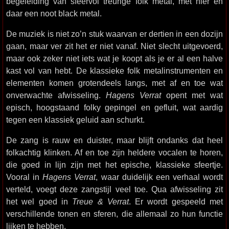
begeleiding van sfeervol treurige folk metal, met hier en
daar een noot black metal.
De muziek is niet zo’n stuk waarvan er dertien in een dozijn
gaan, maar ver zit het er niet vanaf. Niet slecht uitgevoerd,
maar ook zeker niet iets wat je koopt als je er al een halve
kast vol van hebt. De klassieke folk metalinstrumenten en
elementen komen grotendeels langs, met af en toe wat
onverwachte afwisseling.
Hagens Verrat
opent met wat
episch, hoogstaand folky gepingel en gefluit, wat aardig
tegen een klassiek geluid aan schurkt.
De zang is rauw en duister, maar blijft ondanks dat heel
folkachtig klinken. Af en toe zijn heldere vocalen te horen,
die goed in lijn zijn met het epische, klassieke sfeertje.
Vooral in
Hagens Verrat
, waar duidelijk een verhaal wordt
verteld, voegt deze zangstijl veel toe. Qua afwisseling zit
het wel goed in
Treue & Verrat
. Er wordt gespeeld met
verschillende tonen en sferen, die allemaal zo hun functie
lijken te hebben.