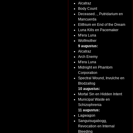
Alcatraz
Body Count
Deceased..., Putridarium en
Mancuerda
Elithium en End of the Dream
Luna Kills en Pacemaker
M'era Luna
Wolfmother
9 augustus:
Alcatraz
Arch Enemy
M'era Luna
Midnight en Phantom
Corporation
Spectral Wound, Invulche en
Blodzallog
10 augustus:
Mortal Sin en Hidden Intent
Municipal Waste en
Schizophrenia
11 augustus:
Lagwagon
Sanguisugabogg,
Revocation en Internal
Bleeding