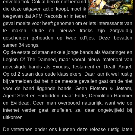
envelop trok. Ook al ben ik niet iemand
die deze uitgaven actief koopt, moet ik
toegeven dat AFM Records er in ieder
geval moeite voor heeft genomen om er iets interessants van
te maken. Oude en nieuwe tracks zijn zorgvuldig
gescheiden gehouden op twee cd’tjes. Deze bevatten
samen 34 songs.
Op de eerste cd staan enkele jonge bands als Warbringer en
Legion Of The Damned, maar vooral nieuw materiaal van
gevestigde bands als Exodus, Testament en Death Angel.
Op cd 2 staan dus oude klassiekers. Daar kan ik wel rustig
bij vermelden dat het in de meeste gevallen gaat om de niet
voor de hand liggende bands. Geen Flotsam & Jetsam,
Agent Steel en Forbidden, maar Forte, Demolition Hammer
en Evildead. Geen man overboord natuurlijk, want wie op
internet verder gaat snuffelen, zal daar ongetwijfeld bij
uitkomen
De veteranen onder ons kunnen deze release rustig laten