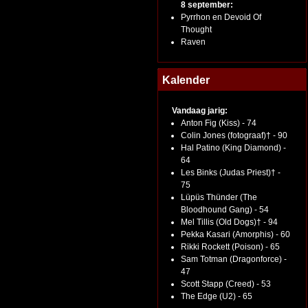
8 september:
Pyrrhon en Devoid Of
Thought
Raven
Kalender
Vandaag jarig:
Anton Fig (Kiss) - 74
Colin Jones (fotograaf)† - 90
Hal Patino (King Diamond) -
64
Les Binks (Judas Priest)† -
75
Lüpüs Thünder (The
Bloodhound Gang) - 54
Mel Tillis (Old Dogs)† - 94
Pekka Kasari (Amorphis) - 60
Rikki Rockett (Poison) - 65
Sam Totman (Dragonforce) -
47
Scott Stapp (Creed) - 53
The Edge (U2) - 65