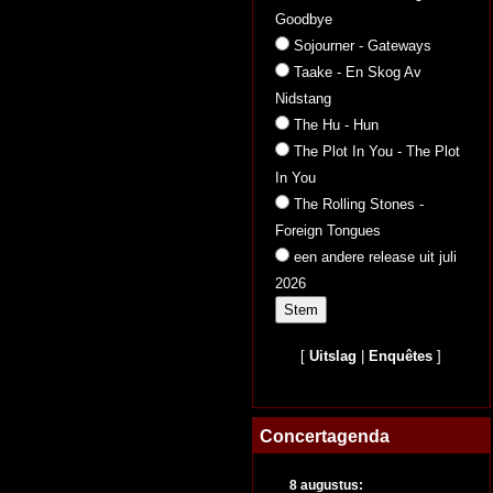
Goodbye
Sojourner - Gateways
Taake - En Skog Av
Nidstang
The Hu - Hun
The Plot In You - The Plot
In You
The Rolling Stones -
Foreign Tongues
een andere release uit juli
2026
[
Uitslag
|
Enquêtes
]
Concertagenda
8 augustus: