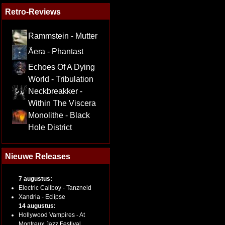
Retro-Reviews
Rammstein - Mutter
Äera - Phantast
Echoes Of A Dying
World - Tribulation
Neckbreakker -
Within The Viscera
Monolithe - Black
Hole District
Nieuwe Releases
7 augustus:
Electric Callboy - Tanzneid
Xandria - Eclipse
14 augustus:
Hollywood Vampires - At
Montreux Jazz Festival