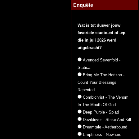
Enquête
Wat is tot dusver jouw
favoriete studio-cd of -ep,
die in juli 2026 werd
uitgebracht?
Avenged Sevenfold -
Statica
Bring Me The Horizon -
Count Your Blessings
Repented
Combichrist - The Venom
In The Mouth Of God
Deep Purple - Splat!
Devildriver - Strike And Kill
Dreamtale - Aetherbound
Emptiness - Nowhere