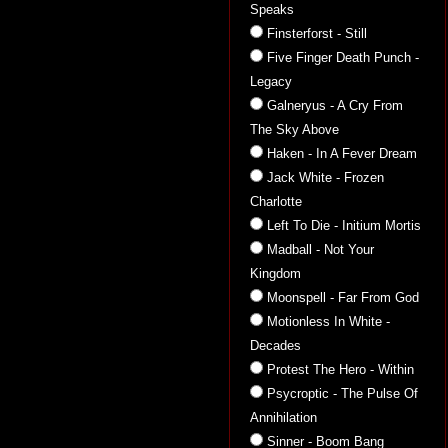
Speaks
Finsterforst - Still
Five Finger Death Punch -
Legacy
Galneryus - A Cry From
The Sky Above
Haken - In A Fever Dream
Jack White - Frozen
Charlotte
Left To Die - Initium Mortis
Madball - Not Your
Kingdom
Moonspell - Far From God
Motionless In White -
Decades
Protest The Hero - Within
Psycroptic - The Pulse Of
Annihilation
Sinner - Boom Bang