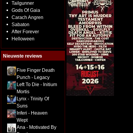
Tailgunner
Gods Of Gaia
Carach Angren
Sabaton
After Forever
Helloween
Nieuwste reviews
Five Finger Death
Punch - Legacy
Left To Die - Initium
Mortis
Lynx - Trinity Of
Suns
Inferi - Heaven
Wept
Ana - Motivated By