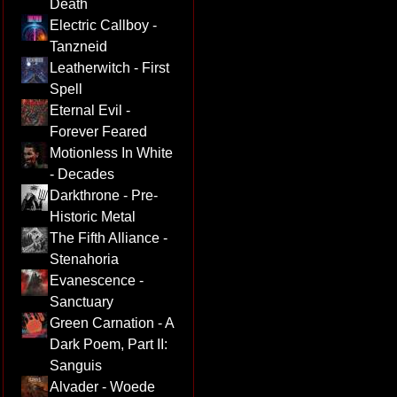
Death
Electric Callboy -
Tanzneid
Leatherwitch - First
Spell
Eternal Evil -
Forever Feared
Motionless In White
- Decades
Darkthrone - Pre-
Historic Metal
The Fifth Alliance -
Stenahoria
Evanescence -
Sanctuary
Green Carnation - A
Dark Poem, Part II:
Sanguis
Alvader - Woede