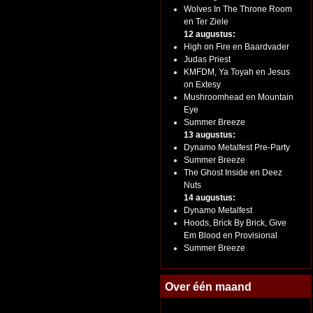
Wolves In The Throne Room
en Ter Ziele
12 augustus:
High on Fire en Baardvader
Judas Priest
KMFDM, Ya Toyah en Jesus
on Extesy
Mushroomhead en Mountain
Eye
Summer Breeze
13 augustus:
Dynamo Metalfest Pre-Party
Summer Breeze
The Ghost Inside en Deez
Nuts
14 augustus:
Dynamo Metalfest
Hoods, Brick By Brick, Give
Em Blood en Provisional
Summer Breeze
Over één maand