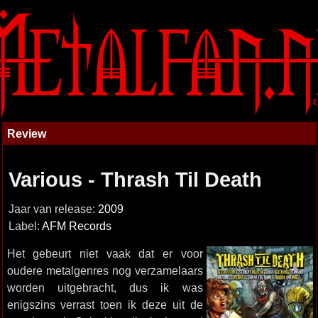
Review
Various - Thrash Til Death
Jaar van release:
2009
Label:
AFM Records
Het gebeurt niet vaak dat er voor
oudere metalgenres nog verzamelaars
worden uitgebracht, dus ik was
enigszins verrast toen ik deze uit de