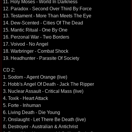
11. Holy Moses - World In Darkness
12. Paradox - Second Over Third By Force
13. Testament - More Than Meets The Eye
14. Dew-Scented - Cities Of The Dead
15. Mantic Ritual - One By One
16. Perzonal War - Two Borders
17. Voivod - No Angel
18. Warbringer - Combat Shock
19. Headhunter - Parasite Of Society
CD 2:
1. Sodom - Agent Orange (live)
2. Hobb's Angel Of Death - Jack The Ripper
3. Nuclear Assault - Critical Mass (live)
4. Toxik - Heart Attack
5. Forte - Inhuman
6. Living Death - Die Young
7. Onslaught - Let There Be Death (live)
8. Destroyer - Australian & Antichrist