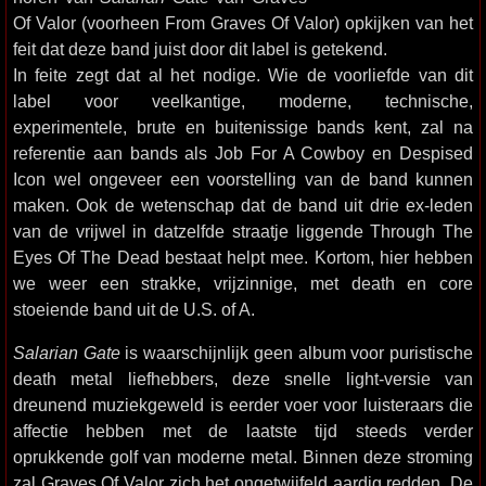
Of Valor (voorheen From Graves Of Valor) opkijken van het
feit dat deze band juist door dit label is getekend.
In feite zegt dat al het nodige. Wie de voorliefde van dit
label voor veelkantige, moderne, technische,
experimentele, brute en buitenissige bands kent, zal na
referentie aan bands als Job For A Cowboy en Despised
Icon wel ongeveer een voorstelling van de band kunnen
maken. Ook de wetenschap dat de band uit drie ex-leden
van de vrijwel in datzelfde straatje liggende Through The
Eyes Of The Dead bestaat helpt mee. Kortom, hier hebben
we weer een strakke, vrijzinnige, met death en core
stoeiende band uit de U.S. of A.
Salarian Gate
is waarschijnlijk geen album voor puristische
death metal liefhebbers, deze snelle light-versie van
dreunend muziekgeweld is eerder voer voor luisteraars die
affectie hebben met de laatste tijd steeds verder
oprukkende golf van moderne metal. Binnen deze stroming
zal Graves Of Valor zich het ongetwijfeld aardig redden. De