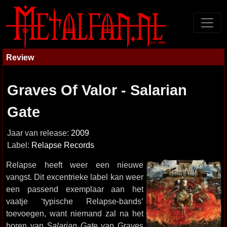
Review
Graves Of Valor - Salarian
Gate
Jaar van release:
2009
Label:
Relapse Records
Relapse heeft weer een nieuwe
vangst. Dit excentrieke label kan weer
een passend exemplaar aan het
vaatje ‘typische Relapse-bands’
toevoegen, want niemand zal na het
horen van
Salarian Gate
van Graves