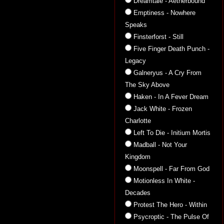
Dreamtale - Aetherbound
Emptiness - Nowhere
Speaks
Finsterforst - Still
Five Finger Death Punch -
Legacy
Galneryus - A Cry From
The Sky Above
Haken - In A Fever Dream
Jack White - Frozen
Charlotte
Left To Die - Initium Mortis
Madball - Not Your
Kingdom
Moonspell - Far From God
Motionless In White -
Decades
Protest The Hero - Within
Psycroptic - The Pulse Of