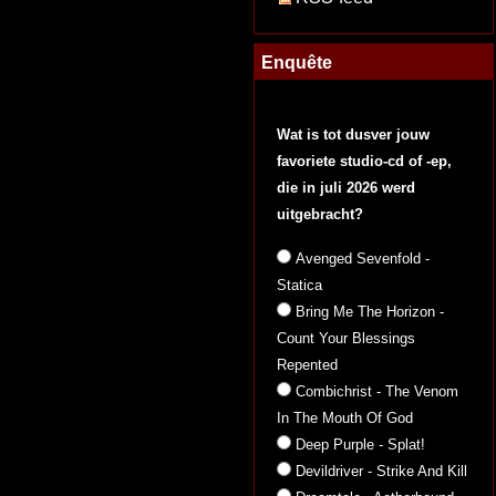
Enquête
Wat is tot dusver jouw
favoriete studio-cd of -ep,
die in juli 2026 werd
uitgebracht?
Avenged Sevenfold -
Statica
Bring Me The Horizon -
Count Your Blessings
Repented
Combichrist - The Venom
In The Mouth Of God
Deep Purple - Splat!
Devildriver - Strike And Kill