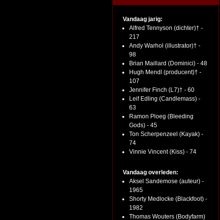
Vandaag jarig:
Alfred Tennyson (dichter)† -
217
Andy Warhol (illustrator)† -
98
Brian Maillard (Dominici) - 48
Hugh Mendl (producent)† -
107
Jennifer Finch (L7)† - 60
Leif Edling (Candlemass) -
63
Ramon Ploeg (Bleeding
Gods) - 45
Ton Scherpenzeel (Kayak) -
74
Vinnie Vincent (Kiss) - 74
Vandaag overleden:
Aksel Sandemose (auteur) -
1965
Shorty Medlocke (Blackfoot) -
1982
Thomas Wouters (Bodyfarm)