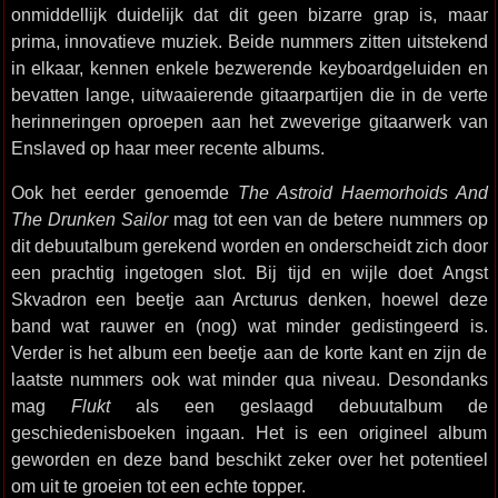
onmiddellijk duidelijk dat dit geen bizarre grap is, maar
prima, innovatieve muziek. Beide nummers zitten uitstekend
in elkaar, kennen enkele bezwerende keyboardgeluiden en
bevatten lange, uitwaaierende gitaarpartijen die in de verte
herinneringen oproepen aan het zweverige gitaarwerk van
Enslaved op haar meer recente albums.
Ook het eerder genoemde
The Astroid Haemorhoids And
The Drunken Sailor
mag tot een van de betere nummers op
dit debuutalbum gerekend worden en onderscheidt zich door
een prachtig ingetogen slot. Bij tijd en wijle doet Angst
Skvadron een beetje aan Arcturus denken, hoewel deze
band wat rauwer en (nog) wat minder gedistingeerd is.
Verder is het album een beetje aan de korte kant en zijn de
laatste nummers ook wat minder qua niveau. Desondanks
mag
Flukt
als een geslaagd debuutalbum de
geschiedenisboeken ingaan. Het is een origineel album
geworden en deze band beschikt zeker over het potentieel
om uit te groeien tot een echte topper.