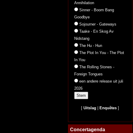
Annihilation
Sinner - Boom Bang
Goodbye
Sojourner - Gateways
Taake - En Skog Av
Nidstang
The Hu - Hun
The Plot In You - The Plot
In You
The Rolling Stones -
Foreign Tongues
een andere release uit juli
2026
[
Uitslag
|
Enquêtes
]
Concertagenda