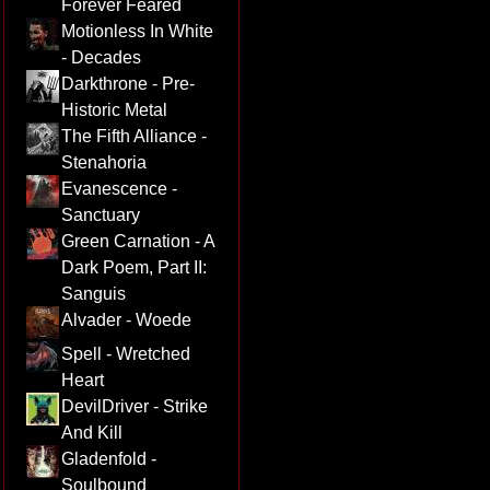
Forever Feared
Motionless In White
- Decades
Darkthrone - Pre-
Historic Metal
The Fifth Alliance -
Stenahoria
Evanescence -
Sanctuary
Green Carnation - A
Dark Poem, Part II:
Sanguis
Alvader - Woede
Spell - Wretched
Heart
DevilDriver - Strike
And Kill
Gladenfold -
Soulbound