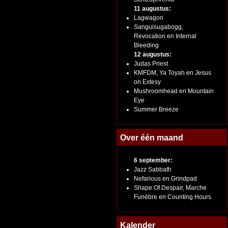
11 augustus:
Lagwagon
Sanguisugabogg,
Revocation en Internal
Bleeding
12 augustus:
Judas Priest
KMFDM, Ya Toyah en Jesus
on Extesy
Mushroomhead en Mountain
Eye
Summer Breeze
Over één maand
6 september:
Jazz Sabbath
Nefarious en Grindpad
Shape Of Despair, Marche
Funèbre en Counting Hours
Kalender