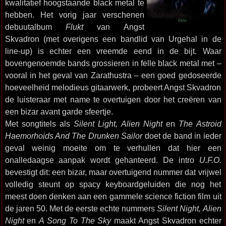
kwalitatief hoogstaande black metal te
hebben. Het vorig jaar verschenen
debuutalbum
Flukt
van Angst
Skvadron (met overigens een bandlid van Urgehal in de
line-up) is echter een vreemde eend in de bijt. Waar
bovengenoemde bands grossieren in felle black metal met –
vooral in het geval van Zarathustra – een goed gedoseerde
hoeveelheid melodieus gitaarwerk, probeert Angst Skvadron
de luisteraar met name te overtuigen door het creëren van
een bizar avant garde sfeertje.
Met songtitels als
Silent Light, Alien Night
en
The Astroid
Haemorhoids And The Drunken Sailor
doet de band in ieder
geval weinig moeite om te verhullen dat hier een
onalledaagse aanpak wordt gehanteerd. De intro
U.F.O.
bevestigt dit: een bizar, maar overtuigend nummer dat vrijwel
volledig steunt op spacy keyboardgeluiden die nog het
meest doen denken aan een gammele science fiction film uit
de jaren 50. Met de eerste echte nummers
Silent Night, Alien
Night
en
A Song To The Sky
maakt Angst Skvadron echter