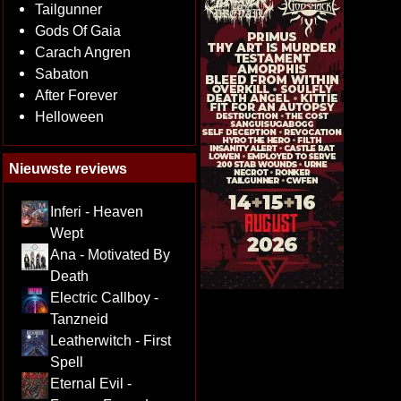
Tailgunner
Gods Of Gaia
Carach Angren
Sabaton
After Forever
Helloween
Nieuwste reviews
Inferi - Heaven
Wept
Ana - Motivated By
Death
Electric Callboy -
Tanzneid
Leatherwitch - First
Spell
Eternal Evil -