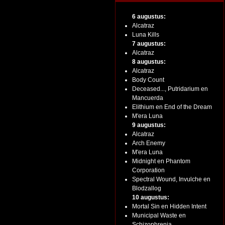
6 augustus:
Alcatraz
Luna Kills
7 augustus:
Alcatraz
8 augustus:
Alcatraz
Body Count
Deceased..., Putridarium en
Mancuerda
Elithium en End of the Dream
M'era Luna
9 augustus:
Alcatraz
Arch Enemy
M'era Luna
Midnight en Phantom
Corporation
Spectral Wound, Invulche en
Blodzallog
10 augustus:
Mortal Sin en Hidden Intent
Municipal Waste en
Schizophrenia