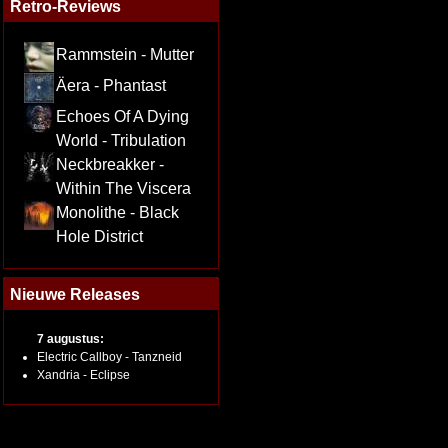
Retro-Reviews
Rammstein - Mutter
Äera - Phantast
Echoes Of A Dying
World - Tribulation
Neckbreakker -
Within The Viscera
Monolithe - Black
Hole District
Nieuwe Releases
7 augustus:
Electric Callboy - Tanzneid
Xandria - Eclipse