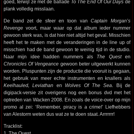
goed, terwijl ze met de ballade
To The End Of Our Days
de
plank volledig misslaan.
De band zet de sfeer en toon van
Captain Morgan’s
Revenge
voort, maar waar op dat album ieder nummer
gewoon sterk was, is dat hier niet altijd het geval. Misschien
heeft het te maken met de veranderingen in de line up of
misschien had de band gewoon te weinig tijd in de studio.
Naar mijn idee hadden nummers als
The Quest
en
Chronicles Of Vengeance
gewoon beter uitgewerkt kunnen
worden. Pluspunten zijn de productie die vooruit is gegaan,
het gebruik van meer echte instrumenten en knallers als
Keelhauled, Leviathan
en
Wolves Of The Sea
. Bij de
digipack-versie zit overigens nog een bonus dvd met het
optreden van Wacken 2008. En zoals de voice-over op mijn
promo al zei: ‘Remember, piracy is a crime!’ Liefhebbers
van Alestorm weten dus wat ze te doen staat. Arrrrrrr!
Tracklist:
1. The Quest