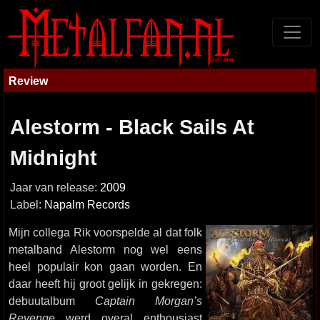
Review
Alestorm - Black Sails At
Midnight
Jaar van release:
2009
Label:
Napalm Records
Mijn collega Rik voorspelde al dat folk
metalband Alestorm nog wel eens
heel populair kon gaan worden. En
daar heeft hij groot gelijk in gekregen:
debuutalbum
Captain Morgan’s
Revenge
werd overal enthousiast