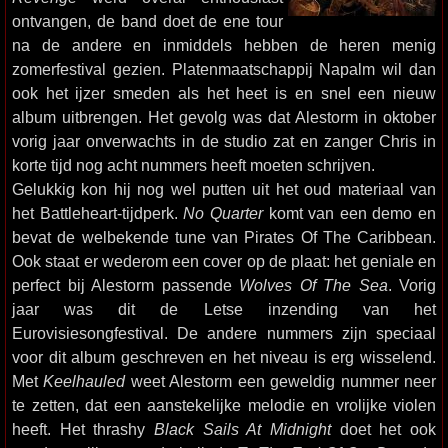
ontvangen, de band doet de ene tour
na de andere en inmiddels hebben de heren menig
zomerfestival gezien. Platenmaatschappij Napalm wil dan
ook het ijzer smeden als het heet is en snel een nieuw
album uitbrengen. Het gevolg was dat Alestorm in oktober
vorig jaar onverwachts in de studio zat en zanger Chris in
korte tijd nog acht nummers heeft moeten schrijven.
Gelukkig kon hij nog wel putten uit het oud materiaal van
het Battleheart-tijdperk.
No Quarter
komt van een demo en
bevat de welbekende tune van Pirates Of The Caribbean.
Ook staat er wederom een cover op de plaat: het geniale en
perfect bij Alestorm passende
Wolves Of The Sea
. Vorig
jaar was dit de Letse inzending van het
Eurovisiesongfestival. De andere nummers zijn speciaal
voor dit album geschreven en het niveau is erg wisselend.
Met
Keelhauled
weet Alestorm een geweldig nummer neer
te zetten, dat een aanstekelijke melodie en vrolijke violen
heeft. Het thrashy
Black Sails At Midnight
doet het ook