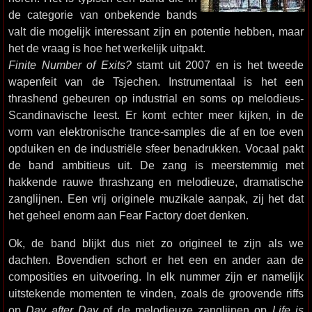
de categorie van onbekende bands
valt die mogelijk interessant zijn en potentie hebben, maar
het de vraag is hoe het werkelijk uitpakt.
Finite Number of Exits?
stamt uit 2007 en is het tweede
wapenfeit van de Tsjechen. Instrumentaal is het een
thrashend gebeuren op industrial en soms op melodieus-
Scandinavische leest. Er komt echter meer kijken, in de
vorm van elektronische trance-samples die af en toe even
opduiken en de industriële sfeer benadrukken. Vocaal pakt
de band ambitieus uit. De zang is meerstemmig met
hakkende rauwe thrashzang en melodieuze, dramatische
zanglijnen. Een vrij originele muzikale aanpak, zij het dat
het geheel enorm aan Fear Factory doet denken.
Ok, de band blijkt dus niet zo origineel te zijn als we
dachten. Bovendien schort er het een en ander aan de
composities en uitvoering. In elk nummer zijn er namelijk
uitstekende momenten te vinden, zoals de groovende riffs
op
Day after Day
of de melodieuze zanglijnen op
Life is