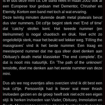
is er dus deze mini cd. De band heeft in maart 2002 ook al
een Europese tour gedaan met Dementor, Chrusher en
Eternity. Kortom een band met toch al wat ervaring.
Deze twintig minuten durende death metal platwals bevat
dus vier nummers. Dit cd'tje begint sterk met 'End of time'
dat 'catchy' strofen kent. Het tweede nummer (en
titelnummer) is nogal chaotisch en druk. Niet echt zo
ongelofelijk sterk, maar het beukt wel lekker weg. 'Filling the
massgraves' vind ik het beste nummer. Een traag en
meeslepend nummer dat me qua sfeer doet denken aan
Obituary's death metal klassieker 'The end complete'. En
dat is nooit mis natuurlijk. En 'The path of the unknown'
tenslotte, doet me denken aan het eerste nummer van deze
mini.
Dus als we nog eventjes alles overzien vind ik dit best een
leuk cd'tje. Persoonlijk had ik liever wat meer thrash
invloeden gezien en de groep heeft ook niet echt een eigen
stijl. Ik herken invloeden van Vader, Obituary, Immolation en