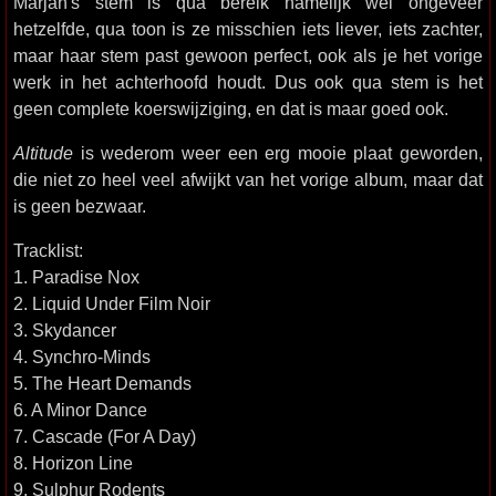
Marjan's stem is qua bereik namelijk wel ongeveer
hetzelfde, qua toon is ze misschien iets liever, iets zachter,
maar haar stem past gewoon perfect, ook als je het vorige
werk in het achterhoofd houdt. Dus ook qua stem is het
geen complete koerswijziging, en dat is maar goed ook.
Altitude
is wederom weer een erg mooie plaat geworden,
die niet zo heel veel afwijkt van het vorige album, maar dat
is geen bezwaar.
Tracklist:
1. Paradise Nox
2. Liquid Under Film Noir
3. Skydancer
4. Synchro-Minds
5. The Heart Demands
6. A Minor Dance
7. Cascade (For A Day)
8. Horizon Line
9. Sulphur Rodents