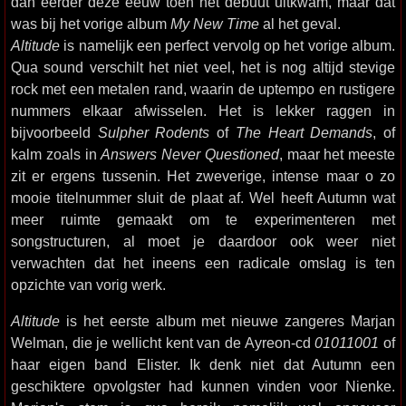
dan eerder deze eeuw toen het debuut uitkwam, maar dat
was bij het vorige album
My New Time
al het geval.
Altitude
is namelijk een perfect vervolg op het vorige album.
Qua sound verschilt het niet veel, het is nog altijd stevige
rock met een metalen rand, waarin de uptempo en rustigere
nummers elkaar afwisselen. Het is lekker raggen in
bijvoorbeeld
Sulpher Rodents
of
The Heart Demands
, of
kalm zoals in
Answers Never Questioned
, maar het meeste
zit er ergens tussenin. Het zweverige, intense maar o zo
mooie titelnummer sluit de plaat af. Wel heeft Autumn wat
meer ruimte gemaakt om te experimenteren met
songstructuren, al moet je daardoor ook weer niet
verwachten dat het ineens een radicale omslag is ten
opzichte van vorig werk.
Altitude
is het eerste album met nieuwe zangeres Marjan
Welman, die je wellicht kent van de Ayreon-cd
01011001
of
haar eigen band Elister. Ik denk niet dat Autumn een
geschiktere opvolgster had kunnen vinden voor Nienke.