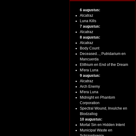
6 augustus:
Alcatraz
Luna Kills
7 augustus:
Alcatraz
8 augustus:
Alcatraz
Body Count
Deceased..., Putridarium en
Mancuerda
Elithium en End of the Dream
M'era Luna
9 augustus:
Alcatraz
Arch Enemy
M'era Luna
Midnight en Phantom
Corporation
Spectral Wound, Invulche en
Blodzallog
10 augustus:
Mortal Sin en Hidden Intent
Municipal Waste en
Schizophrenia