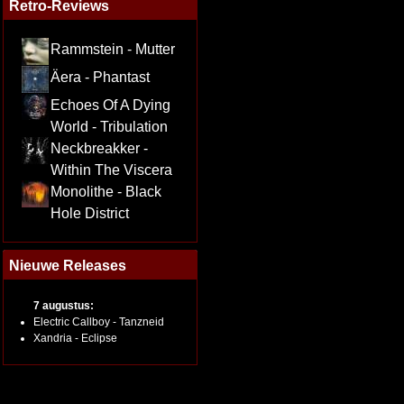
Retro-Reviews
Rammstein - Mutter
Äera - Phantast
Echoes Of A Dying
World - Tribulation
Neckbreakker -
Within The Viscera
Monolithe - Black
Hole District
Nieuwe Releases
7 augustus:
Electric Callboy - Tanzneid
Xandria - Eclipse