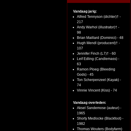
Vandaag jarig:
Alfred Tennyson (dichter)† -
217
Andy Warhol (illustrator)† -
98
Brian Maillard (Dominici) - 48
Hugh Mendl (producent)† -
107
Jennifer Finch (L7)† - 60
Leif Edling (Candlemass) -
63
Ramon Ploeg (Bleeding
Gods) - 45
Ton Scherpenzeel (Kayak) -
74
Vinnie Vincent (Kiss) - 74
Vandaag overleden:
Aksel Sandemose (auteur) -
1965
Shorty Medlocke (Blackfoot) -
1982
Thomas Wouters (Bodyfarm)