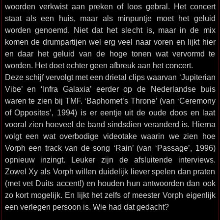
woorden verkwist aan preken of loos gebral. Het concert
staat als een huis, maar als minpuntje moet het geluid
worden genoemd. Niet dat het slecht is, maar in de mix
komen de drumpartijen wel erg veel naar voren en lijkt hier
en daar het geluid van de hoge tonen wat vervormd te
worden. Het doet echter geen afbreuk aan het concert.
Deze schijf vervolgt met een drietal clips waarvan ‘Jupiterian
Vibe’ en ‘Infra Galaxia’ eerder op de Nederlandse buis
waren te zien bij TMF. ‘Baphomet’s Throne’ (van ‘Ceremony
of Opposites’, 1994) is er eentje uit de oude doos en laat
vooral zien hoeveel de band sindsdien veranderd is. Hierna
volgt een wat overbodige videotake waarin we zien hoe
Vorph een track van de song ‘Rain’ (van ‘Passage’, 1996)
opnieuw inzingt. Leuker zijn de afsluitende interviews.
Zowel Xy als Vorph willen duidelijk liever spelen dan praten
(met vet Duits accent!) en houden hun antwoorden dan ook
zo kort mogelijk. En lijkt het zelfs of meester Vorph eigenlijk
een verlegen persoon is. Wie had dat gedacht?