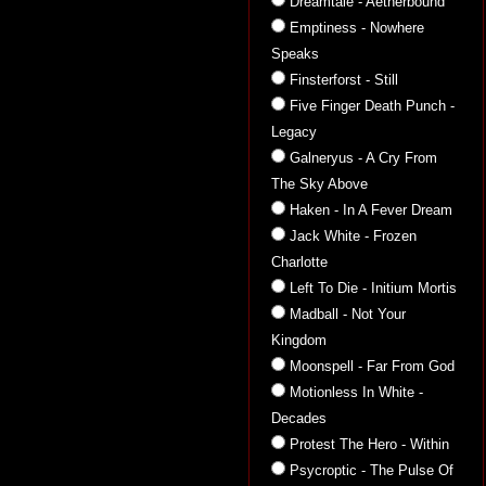
Dreamtale - Aetherbound
Emptiness - Nowhere
Speaks
Finsterforst - Still
Five Finger Death Punch -
Legacy
Galneryus - A Cry From
The Sky Above
Haken - In A Fever Dream
Jack White - Frozen
Charlotte
Left To Die - Initium Mortis
Madball - Not Your
Kingdom
Moonspell - Far From God
Motionless In White -
Decades
Protest The Hero - Within
Psycroptic - The Pulse Of