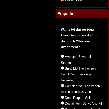
Enquête
Wat is tot dusver jouw
favoriete studio-cd of -ep,
die in juli 2026 werd
uitgebracht?
Avenged Sevenfold -
Statica
Bring Me The Horizon -
Count Your Blessings
Repented
Combichrist - The Venom
In The Mouth Of God
Deep Purple - Splat!
Devildriver - Strike And Kill