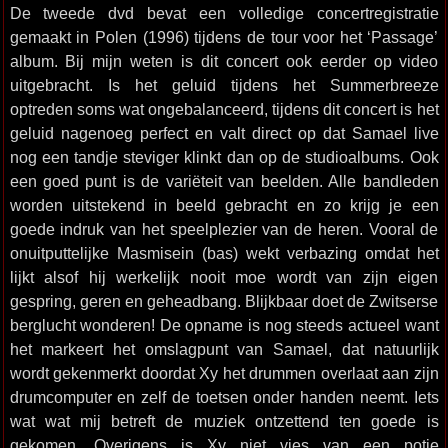
De tweede dvd bevat een volledige concertregistratie
gemaakt in Polen (1996) tijdens de tour voor het ‘Passage’
album. Bij mijn weten is dit concert ook eerder op video
uitgebracht. Is het geluid tijdens het Summerbreeze
optreden soms wat ongebalanceerd, tijdens dit concert is het
geluid nagenoeg perfect en valt direct op dat Samael live
nog een tandje steviger klinkt dan op de studioalbums. Ook
een goed punt is de variëteit van beelden. Alle bandleden
worden uitstekend in beeld gebracht en zo krijg je een
goede indruk van het speelplezier van de heren. Vooral de
onuitputtelijke Masmisein (bas) wekt verbazing omdat het
lijkt alsof hij werkelijk nooit moe wordt van zijn eigen
gespring, geren en geheadbang. Blijkbaar doet de Zwitserse
berglucht wonderen! De opname is nog steeds actueel want
het markeert het omslagpunt van Samael, dat natuurlijk
wordt gekenmerkt doordat Xy het drummen overlaat aan zijn
drumcomputer en zelf de toetsen onder handen neemt. Iets
wat wat mij betreft de muziek ontzettend ten goede is
gekomen. Overigens is Xy niet vies van een potje