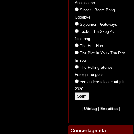
Annihilation
Sinner - Boom Bang
Goodbye
Sojourner - Gateways
Taake - En Skog Av
Nidstang
The Hu - Hun
The Plot In You - The Plot
In You
The Rolling Stones -
Foreign Tongues
een andere release uit juli
2026
[
Uitslag
|
Enquêtes
]
Concertagenda