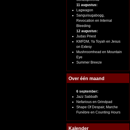
11 augustus:
Lagwagon
Sanguisugabogg,
Revocation en Internal
Bleeding
12 augustus:
Judas Priest
KMFDM, Ya Toyah en Jesus
on Extesy
Mushroomhead en Mountain
Eye
Summer Breeze
Over één maand
6 september:
Jazz Sabbath
Nefarious en Grindpad
Shape Of Despair, Marche
Funèbre en Counting Hours
Kalender