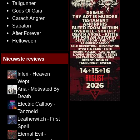
Tailgunner
Gods Of Gaia
Carach Angren
Sabaton
After Forever
Helloween
Nieuwste reviews
Inferi - Heaven
Wept
Ana - Motivated By
Death
Electric Callboy -
Tanzneid
Leatherwitch - First
Spell
Eternal Evil -