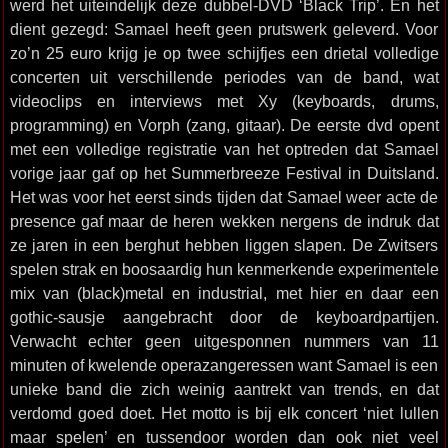
werd het uiteindelijk deze dubbel-DVD ‘Black Trip’. En het
dient gezegd: Samael heeft geen prutswerk geleverd. Voor
zo’n 25 euro krijg je op twee schijfjes een drietal volledige
concerten uit verschillende periodes van de band, wat
videoclips en interviews met Xy (keyboards, drums,
programming) en Vorph (zang, gitaar). De eerste dvd opent
met een volledige registratie van het optreden dat Samael
vorige jaar gaf op het Summerbreeze Festival in Duitsland.
Het was voor het eerst sinds tijden dat Samael weer acte de
presence gaf maar de heren wekken nergens de indruk dat
ze jaren in een berghut hebben liggen slapen. De Zwitsers
spelen strak en boosaardig hun kenmerkende experimentele
mix van (black)metal en industrial, met hier en daar een
gothic-sausje aangebracht door de keyboardpartijen.
Verwacht echter geen uitgesponnen nummers van 11
minuten of kwelende operazangeressen want Samael is een
unieke band die zich weinig aantrekt van trends, en dat
verdomd goed doet. Het motto is bij elk concert ‘niet lullen
maar spelen’ en tussendoor worden dan ook niet veel