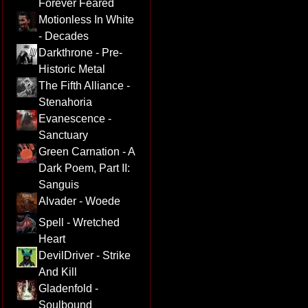
Forever Feared
Motionless In White
- Decades
Darkthrone - Pre-
Historic Metal
The Fifth Alliance -
Stenahoria
Evanescence -
Sanctuary
Green Carnation - A
Dark Poem, Part II:
Sanguis
Alvader - Woede
Spell - Wretched
Heart
DevilDriver - Strike
And Kill
Gladenfold -
Soulbound