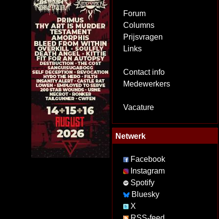
Forum
Columns
Prijsvragen
Links
Contact info
Medewerkers
Vacature
Netwerk
Facebook
Instagram
Spotify
Bluesky
X
RSS-feed