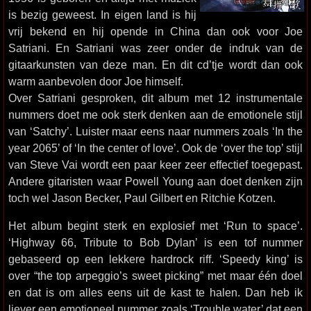
is bezig geweest. In eigen land is hij
vrij bekend en hij opende in China dan ook voor Joe
Satriani. En Satriani was zeer onder de indruk van de
gitaarkunsten van deze man. En dit cd’tje wordt dan ook
warm aanbevolen door Joe himself.
Over Satriani gesproken, dit album met 12 instrumentale
nummers doet me ook sterk denken aan de emotionele stijl
van ‘Satchy’. Luister maar eens naar nummers zoals ‘In the
year 2065’ of ‘In the center of love’. Ook de ‘over the top’ stijl
van Steve Vai wordt een paar keer zeer effectief toegepast.
Andere gitaristen waar Powell Young aan doet denken zijn
toch wel Jason Becker, Paul Gilbert en Ritchie Kotzen.
Het album begint sterk en explosief met ‘Run to space’.
‘Highway 66, Tribute to Bob Dylan’ is een tof nummer
gebaseerd op een lekkere hardrock riff. ‘Speedy king’ is
over “the top arpeggio’s sweet picking” met maar één doel
en dat is om alles eens uit de kast te halen. Dan heb ik
liever een emotioneel nummer zoals ‘Trouble water’ dat een