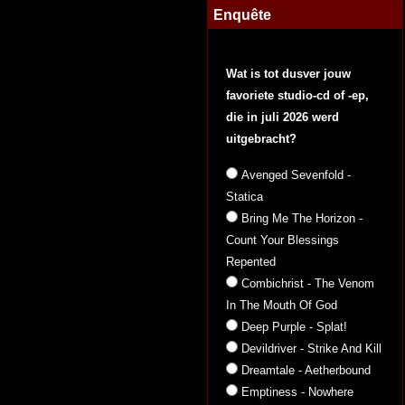
Enquête
Wat is tot dusver jouw
favoriete studio-cd of -ep,
die in juli 2026 werd
uitgebracht?
Avenged Sevenfold -
Statica
Bring Me The Horizon -
Count Your Blessings
Repented
Combichrist - The Venom
In The Mouth Of God
Deep Purple - Splat!
Devildriver - Strike And Kill
Dreamtale - Aetherbound
Emptiness - Nowhere