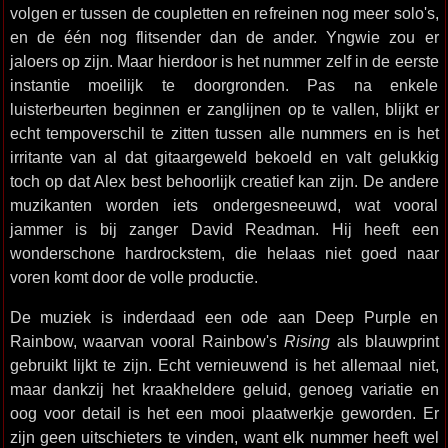
volgen er tussen de coupletten en refreinen nog meer solo's,
en de één nog flitsender dan de ander. Yngwie zou er
jaloers op zijn. Maar hierdoor is het nummer zelf in de eerste
instantie moeilijk te doorgronden. Pas na enkele
luisterbeurten beginnen er zanglijnen op te vallen, blijkt er
echt tempoverschil te zitten tussen alle nummers en is het
irritante van al dat gitaargeweld bekoeld en valt gelukkig
toch op dat Alex best behoorlijk creatief kan zijn. De andere
muzikanten worden iets ondergesneeuwd, wat vooral
jammer is bij zanger David Readman. Hij heeft een
wonderschone hardrockstem, die helaas niet goed naar
voren komt door de volle productie.
De muziek is inderdaad een ode aan Deep Purple en
Rainbow, waarvan vooral Rainbow's
Rising
als blauwprint
gebruikt lijkt te zijn. Echt vernieuwend is het allemaal niet,
maar dankzij het kraakheldere geluid, genoeg variatie en
oog voor detail is het een mooi plaatwerkje geworden. Er
zijn geen uitschieters te vinden, want elk nummer heeft wel