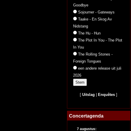
Goodbye
Sojourner - Gateways
Taake - En Skog Av
Nidstang
The Hu - Hun
The Plot In You - The Plot
In You
The Rolling Stones -
Foreign Tongues
een andere release uit juli
2026
[
Uitslag
|
Enquêtes
]
Concertagenda
7 augustus: