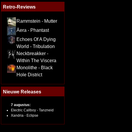
Retro-Reviews
Rammstein - Mutter
Äera - Phantast
Echoes Of A Dying
World - Tribulation
Neckbreakker -
Within The Viscera
Monolithe - Black
Hole District
Nieuwe Releases
7 augustus:
Electric Callboy - Tanzneid
Xandria - Eclipse