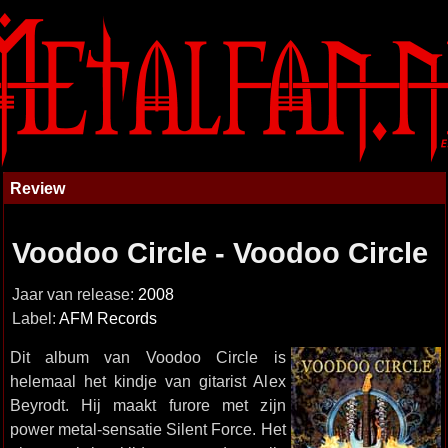
Review
Voodoo Circle - Voodoo Circle
Jaar van release:
2008
Label:
AFM Records
Dit album van Voodoo Circle is
helemaal het kindje van gitarist Alex
Beyrodt. Hij maakt furore met zijn
power metal-sensatie Silent Force. Het