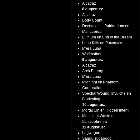
Alcatraz
8 augustus:
Alcatraz
Body Count
Deceased..., Putridarium en
Mancuerda
Elithium en End of the Dream
Luna Kills en Pacemaker
M'era Luna
Wolfmother
9 augustus:
Alcatraz
Arch Enemy
M'era Luna
Midnight en Phantom
Corporation
Spectral Wound, Invulche en
Blodzallog
10 augustus:
Mortal Sin en Hidden Intent
Municipal Waste en
Schizophrenia
11 augustus:
Lagwagon
Sanguisugabogg,