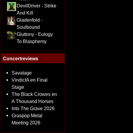
DevilDriver - Strike
And Kill
Gladenfold -
Soulbound
Gluttony - Eulogy
To Blasphemy
Concertreviews
Savatage
VindictA en Final
Stage
The Black Crowes en
A Thousand Horses
Into The Grave 2026
Graspop Metal
Meeting 2026