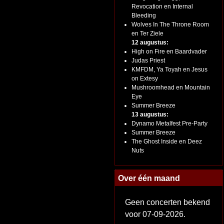
Revocation en Internal
Bleeding
Wolves In The Throne Room
en Ter Ziele
12 augustus:
High on Fire en Baardvader
Judas Priest
KMFDM, Ya Toyah en Jesus
on Extesy
Mushroomhead en Mountain
Eye
Summer Breeze
13 augustus:
Dynamo Metalfest Pre-Party
Summer Breeze
The Ghost Inside en Deez
Nuts
Over één maand
Geen concerten bekend
voor 07-09-2026.