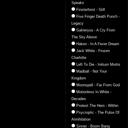
Speaks
Finsterforst - Still
Five Finger Death Punch -
Legacy
Galneryus - A Cry From
The Sky Above
Haken - In A Fever Dream
Jack White - Frozen
Charlotte
Left To Die - Initium Mortis
Madball - Not Your
Kingdom
Moonspell - Far From God
Motionless In White -
Decades
Protest The Hero - Within
Psycroptic - The Pulse Of
Annihilation
Sinner - Boom Bang