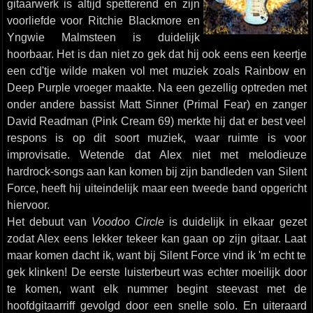
gitaarwerk is altijd spetterend en zijn
voorliefde voor Ritchie Blackmore en
Yngwie Malmsteen is duidelijk
hoorbaar. Het is dan niet zo gek dat hij ook eens een keertje
een cd'tje wilde maken vol met muziek zoals Rainbow en
Deep Purple vroeger maakte. Na een gezellig optreden met
onder andere bassist Matt Sinner (Primal Fear) en zanger
David Readman (Pink Cream 69) merkte hij dat er best veel
respons is op dit soort muziek, waar ruimte is voor
improvisatie. Wetende dat Alex niet met melodieuze
hardrock-songs aan kan komen bij zijn bandleden van Silent
Force, heeft hij uiteindelijk maar een tweede band opgericht
hiervoor.
Het debuut van
Voodoo Circle
is duidelijk in elkaar gezet
zodat Alex eens lekker tekeer kan gaan op zijn gitaar. Laat
maar komen dacht ik, want bij Silent Force vind ik 'm echt te
gek klinken! De eerste luisterbeurt was echter moeilijk door
te komen, want elk nummer begint steevast met de
hoofdgitaarriff gevolgd door een snelle solo. En uiteraard