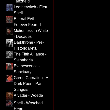
Tanzneid
Leatherwitch - First
Spell
Eternal Evil -
Forever Feared
Motionless In White
- Decades
Darkthrone - Pre-
Historic Metal
The Fifth Alliance -
Stenahoria
Evanescence -
Sanctuary
Green Carnation - A
Dark Poem, Part II:
Sanguis
Alvader - Woede
Spell - Wretched
Heart