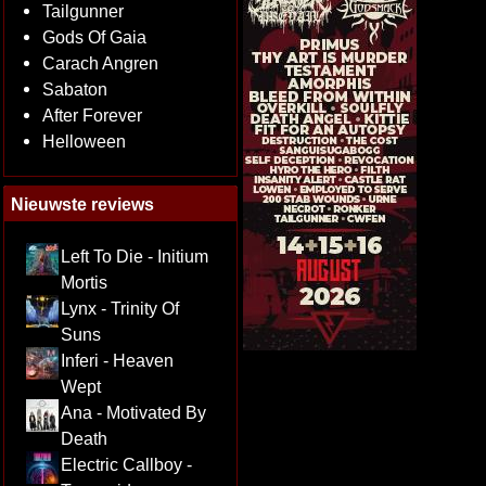
Tailgunner
Gods Of Gaia
Carach Angren
Sabaton
After Forever
Helloween
Nieuwste reviews
Left To Die - Initium
Mortis
Lynx - Trinity Of
Suns
Inferi - Heaven
Wept
Ana - Motivated By
Death
Electric Callboy -