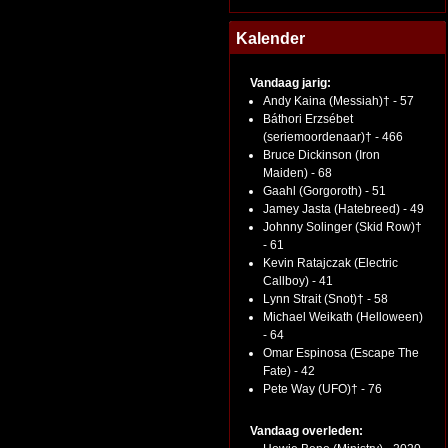
Kalender
Vandaag jarig:
Andy Kaina (Messiah)† - 57
Báthori Erzsébet
(seriemoordenaar)† - 466
Bruce Dickinson (Iron
Maiden) - 68
Gaahl (Gorgoroth) - 51
Jamey Jasta (Hatebreed) - 49
Johnny Solinger (Skid Row)†
- 61
Kevin Ratajczak (Electric
Callboy) - 41
Lynn Strait (Snot)† - 58
Michael Weikath (Helloween)
- 64
Omar Espinosa (Escape The
Fate) - 42
Pete Way (UFO)† - 76
Vandaag overleden: