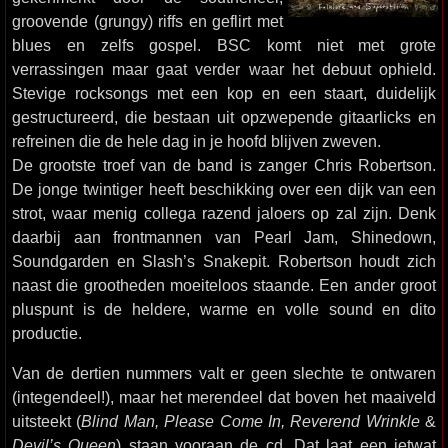
groovende (grungy) riffs en geflirt met
blues en zelfs gospel. BSC komt niet met grote
verrassingen maar gaat verder waar het debuut ophield.
Stevige rocksongs met een kop en een staart, duidelijk
gestructureerd, die bestaan uit opzwepende gitaarlicks en
refreinen die de hele dag in je hoofd blijven zweven.
De grootste troef van de band is zanger Chris Robertson.
De jonge twintiger heeft beschikking over een dijk van een
strot, waar menig collega razend jaloers op zal zijn. Denk
daarbij aan frontmannen van Pearl Jam, Shinedown,
Soundgarden en Slash’s Snakepit. Robertson houdt zich
naast die grootheden moeiteloos staande. Een ander groot
pluspunt is de heldere, warme en volle sound en dito
productie.
Van de dertien nummers valt er geen slechte te ontwaren
(integendeel!), maar het merendeel dat boven het maaiveld
uitsteekt (
Blind Man, Please Come In, Reverend Wrinkle
&
Devil’s Queen
) staan vooraan de cd. Dat laat een ietwat