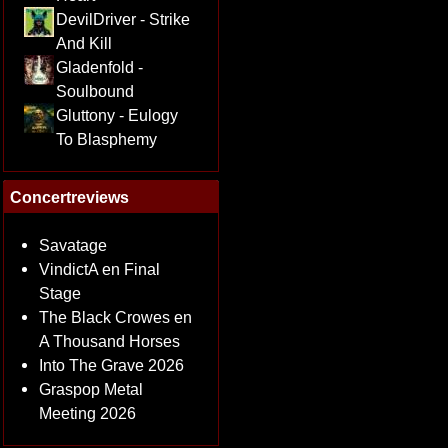
DevilDriver - Strike
And Kill
Gladenfold -
Soulbound
Gluttony - Eulogy
To Blasphemy
Concertreviews
Savatage
VindictA en Final
Stage
The Black Crowes en
A Thousand Horses
Into The Grave 2026
Graspop Metal
Meeting 2026