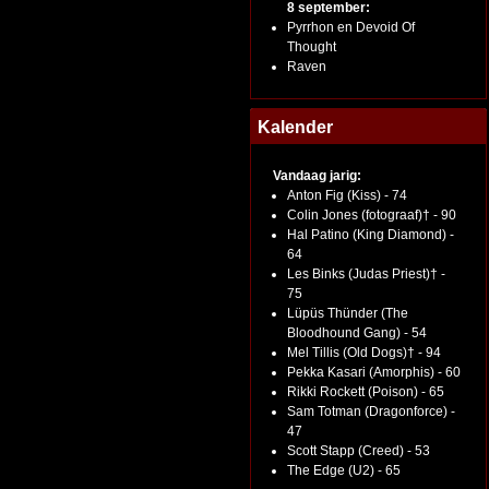
8 september:
Pyrrhon en Devoid Of
Thought
Raven
Kalender
Vandaag jarig:
Anton Fig (Kiss) - 74
Colin Jones (fotograaf)† - 90
Hal Patino (King Diamond) -
64
Les Binks (Judas Priest)† -
75
Lüpüs Thünder (The
Bloodhound Gang) - 54
Mel Tillis (Old Dogs)† - 94
Pekka Kasari (Amorphis) - 60
Rikki Rockett (Poison) - 65
Sam Totman (Dragonforce) -
47
Scott Stapp (Creed) - 53
The Edge (U2) - 65