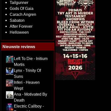
Tailgunner
Gods Of Gaia
Carach Angren
Sabaton
After Forever
Helloween
Nieuwste reviews
Left To Die - Initium
Mortis
Lynx - Trinity Of
Suns
Inferi - Heaven
Wept
Ana - Motivated By
Death
Electric Callboy -