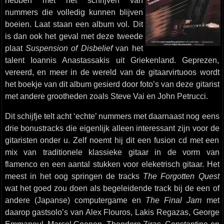
hebben met het schrijven van
nummers die volledig kunnen blijven
boeien. Laat staan een album vol. Dit
is dan ook het geval met deze tweede
plaat
Suspension of Disbelief
van het
talent Ioannis Anastassakis uit Griekenland. Geprezen,
vereerd, en meer in de wereld van de gitaarvirtuoos wordt
het boekje van dit album gesierd door foto’s van deze gitarist
met andere grootheden zoals Steve Vai en John Petrucci.
Dit schijfje telt acht ‘echte’ nummers met daarnaast nog eens
drie bonustracks die eigenlijk alleen interessant zijn voor de
gitaristen onder u. Zelf noemt hij dit een fusion cd met een
mix van traditionele klassieke gitaar in de vorm van
flamenco en een aantal stukken voor eleketrisch gitaar. Het
meest in het oog springen de tracks
The Forgotten Quest
wat het goed zou doen als begeleidende track bij de een of
andere (Japanse) computergame en
The Final Jam
met
daarop gastsolo’s van Alex Flouros, Lakis Regazas, George