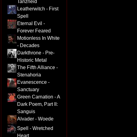
Tanzneid
Leatherwitch - First
Spell
Eternal Evil -
Forever Feared
Motionless In White
- Decades
Darkthrone - Pre-
Historic Metal
The Fifth Alliance -
Stenahoria
Evanescence -
Sanctuary
Green Carnation - A
Dark Poem, Part II:
Sanguis
Alvader - Woede
Spell - Wretched
Heart