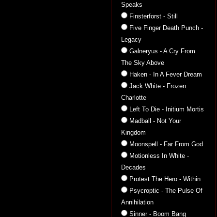
Speaks
Finsterforst - Still
Five Finger Death Punch -
Legacy
Galneryus - A Cry From
The Sky Above
Haken - In A Fever Dream
Jack White - Frozen
Charlotte
Left To Die - Initium Mortis
Madball - Not Your
Kingdom
Moonspell - Far From God
Motionless In White -
Decades
Protest The Hero - Within
Psycroptic - The Pulse Of
Annihilation
Sinner - Boom Bang