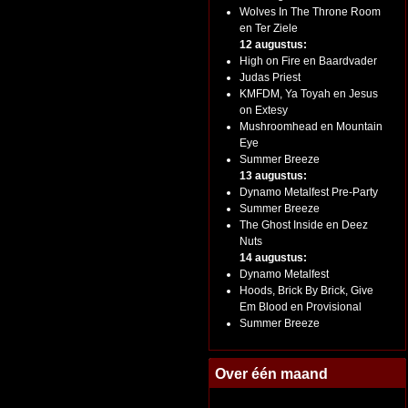
Wolves In The Throne Room
en Ter Ziele
12 augustus:
High on Fire en Baardvader
Judas Priest
KMFDM, Ya Toyah en Jesus
on Extesy
Mushroomhead en Mountain
Eye
Summer Breeze
13 augustus:
Dynamo Metalfest Pre-Party
Summer Breeze
The Ghost Inside en Deez
Nuts
14 augustus:
Dynamo Metalfest
Hoods, Brick By Brick, Give
Em Blood en Provisional
Summer Breeze
Over één maand