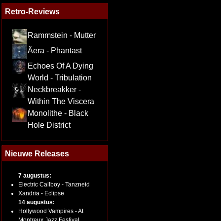
Retro-Reviews
Rammstein - Mutter
Äera - Phantast
Echoes Of A Dying
World - Tribulation
Neckbreakker -
Within The Viscera
Monolithe - Black
Hole District
Nieuwe Releases
7 augustus:
Electric Callboy - Tanzneid
Xandria - Eclipse
14 augustus:
Hollywood Vampires - At
Montreux Jazz Festival