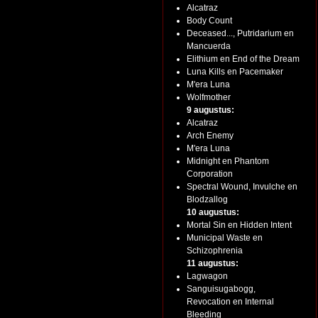
Alcatraz
Body Count
Deceased..., Putridarium en
Mancuerda
Elithium en End of the Dream
Luna Kills en Pacemaker
M'era Luna
Wolfmother
9 augustus:
Alcatraz
Arch Enemy
M'era Luna
Midnight en Phantom
Corporation
Spectral Wound, Invulche en
Blodzallog
10 augustus:
Mortal Sin en Hidden Intent
Municipal Waste en
Schizophrenia
11 augustus:
Lagwagon
Sanguisugabogg,
Revocation en Internal
Bleeding