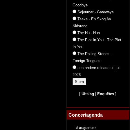
Goodbye
Sojourner - Gateways
Taake - En Skog Av
Nidstang
The Hu - Hun
The Plot In You - The Plot
In You
The Rolling Stones -
Foreign Tongues
een andere release uit juli
2026
[
Uitslag
|
Enquêtes
]
Concertagenda
8 augustus: