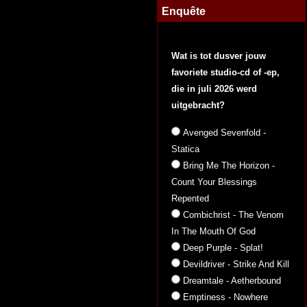
Enquête
Wat is tot dusver jouw
favoriete studio-cd of -ep,
die in juli 2026 werd
uitgebracht?
Avenged Sevenfold -
Statica
Bring Me The Horizon -
Count Your Blessings
Repented
Combichrist - The Venom
In The Mouth Of God
Deep Purple - Splat!
Devildriver - Strike And Kill
Dreamtale - Aetherbound
Emptiness - Nowhere