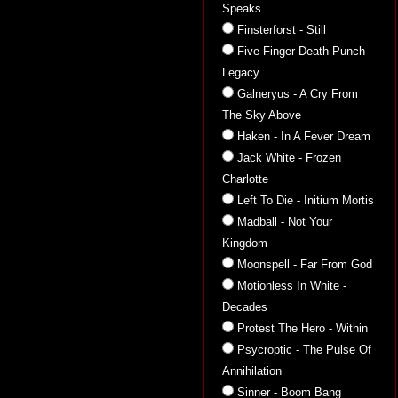
Speaks
Finsterforst - Still
Five Finger Death Punch -
Legacy
Galneryus - A Cry From
The Sky Above
Haken - In A Fever Dream
Jack White - Frozen
Charlotte
Left To Die - Initium Mortis
Madball - Not Your
Kingdom
Moonspell - Far From God
Motionless In White -
Decades
Protest The Hero - Within
Psycroptic - The Pulse Of
Annihilation
Sinner - Boom Bang