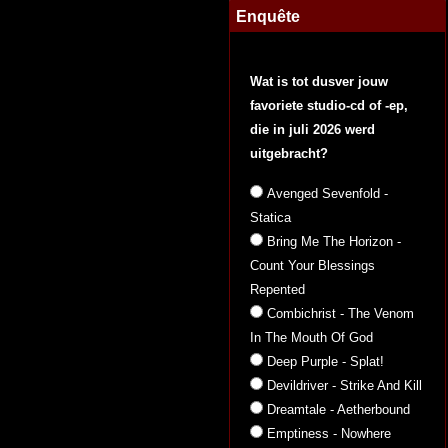
Enquête
Wat is tot dusver jouw
favoriete studio-cd of -ep,
die in juli 2026 werd
uitgebracht?
Avenged Sevenfold -
Statica
Bring Me The Horizon -
Count Your Blessings
Repented
Combichrist - The Venom
In The Mouth Of God
Deep Purple - Splat!
Devildriver - Strike And Kill
Dreamtale - Aetherbound
Emptiness - Nowhere