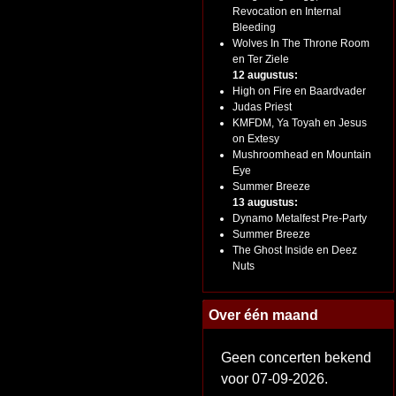
Revocation en Internal
Bleeding
Wolves In The Throne Room
en Ter Ziele
12 augustus:
High on Fire en Baardvader
Judas Priest
KMFDM, Ya Toyah en Jesus
on Extesy
Mushroomhead en Mountain
Eye
Summer Breeze
13 augustus:
Dynamo Metalfest Pre-Party
Summer Breeze
The Ghost Inside en Deez
Nuts
Over één maand
Geen concerten bekend
voor 07-09-2026.