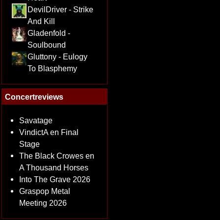
DevilDriver - Strike
And Kill
Gladenfold -
Soulbound
Gluttony - Eulogy
To Blasphemy
Concertreviews
Savatage
VindictA en Final
Stage
The Black Crowes en
A Thousand Horses
Into The Grave 2026
Graspop Metal
Meeting 2026