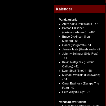
Kalender
Vandaag jarig:
Andy Kaina (Messiah)† - 57
Báthori Erzsébet
(seriemoordenaar)† - 466
Bruce Dickinson (Iron
Maiden) - 68
Gaahl (Gorgoroth) - 51
Jamey Jasta (Hatebreed) - 49
Johnny Solinger (Skid Row)†
- 61
Kevin Ratajczak (Electric
Callboy) - 41
Lynn Strait (Snot)† - 58
Michael Weikath (Helloween)
- 64
Omar Espinosa (Escape The
Fate) - 42
Pete Way (UFO)† - 76
Vandaag overleden: