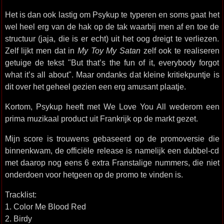
Het is dan ook lastig om Psykup te typeren en soms gaat het
wel heel erg van de hak op de tak waarbij men af en toe de
structuur (jaja, die is er echt) uit het oog dreigt te verliezen.
Zelf lijkt men dat in
My Toy My Satan
zelf ook te realiseren
getuige de tekst "But that’s the fun of it, everybody forgot
what it’s all about". Maar ondanks dat kleine kritiekpuntje is
dit over het geheel gezien een erg amusant plaatje.
Kortom, Psykup heeft met We Love You All wederom een
prima muzikaal product uit Frankrijk op de markt gezet.
Mijn score is trouwens gebaseerd op de promoversie die
binnenkwam, de officiële release is namelijk een dubbel-cd
met daarop nog eens 6 extra Franstalige nummers, die niet
onderdoen voor hetgeen op de promo te vinden is.
Tracklist:
1. Color Me Blood Red
2. Birdy