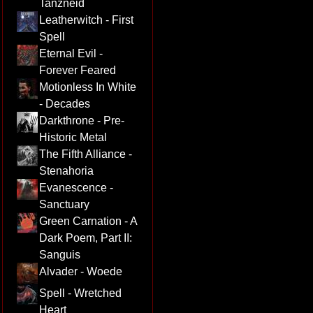
Tanzneid
Leatherwitch - First
Spell
Eternal Evil -
Forever Feared
Motionless In White
- Decades
Darkthrone - Pre-
Historic Metal
The Fifth Alliance -
Stenahoria
Evanescence -
Sanctuary
Green Carnation - A
Dark Poem, Part II:
Sanguis
Alvader - Woede
Spell - Wretched
Heart