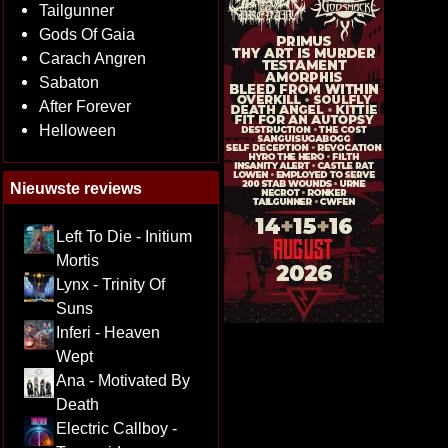
Tailgunner
Gods Of Gaia
Carach Angren
Sabaton
After Forever
Helloween
Nieuwste reviews
Left To Die - Initium
Mortis
Lynx - Trinity Of
Suns
Inferi - Heaven
Wept
Ana - Motivated By
Death
Electric Callboy -