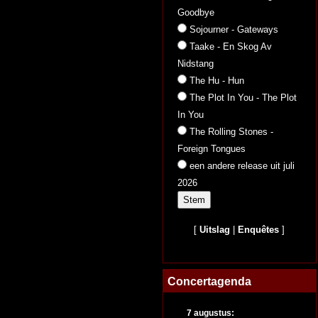
Goodbye
Sojourner - Gateways
Taake - En Skog Av
Nidstang
The Hu - Hun
The Plot In You - The Plot
In You
The Rolling Stones -
Foreign Tongues
een andere release uit juli
2026
[
Uitslag
|
Enquêtes
]
Concertagenda
7 augustus: