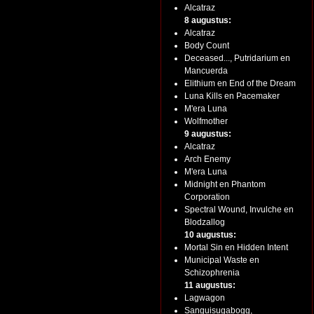
Alcatraz
8 augustus:
Alcatraz
Body Count
Deceased..., Putridarium en
Mancuerda
Elithium en End of the Dream
Luna Kills en Pacemaker
M'era Luna
Wolfmother
9 augustus:
Alcatraz
Arch Enemy
M'era Luna
Midnight en Phantom
Corporation
Spectral Wound, Invulche en
Blodzallog
10 augustus:
Mortal Sin en Hidden Intent
Municipal Waste en
Schizophrenia
11 augustus:
Lagwagon
Sanguisugabogg,