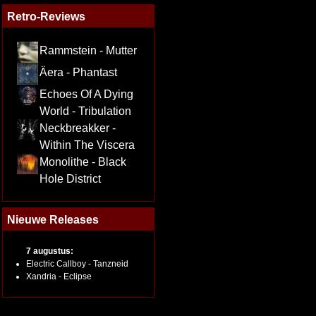
Retro-Reviews
Rammstein - Mutter
Äera - Phantast
Echoes Of A Dying
World - Tribulation
Neckbreakker -
Within The Viscera
Monolithe - Black
Hole District
Nieuwe Releases
7 augustus:
Electric Callboy - Tanzneid
Xandria - Eclipse