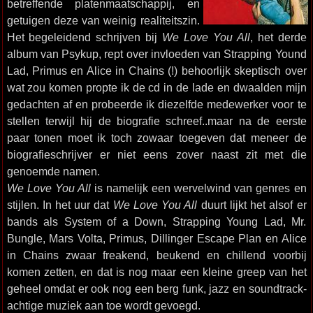
betreffende platenmaatschappij, en
getuigen deze van weinig realiteitszin.
Het begeleidend schrijven bij
We Love You All
, het derde
album van Psykup, rept over invloeden van Strapping Yound
Lad, Primus en Alice in Chains (!) behoorlijk skeptisch over
wat zou komen propte ik de cd in de lade en dwaalden mijn
gedachten af en probeerde ik diezelfde medewerker voor te
stellen terwijl hij de biografie schreef..maar na de eerste
paar tonen moet ik toch zowaar toegeven dat meneer de
biografieschrijver er niet eens zover naast zit met die
genoemde namen.
We Love You All
is namelijk een wervelwind van genres en
stijlen. In het uur dat
We Love You All
duurt lijkt het alsof er
bands als System of a Down, Strapping Young Lad, Mr.
Bungle, Mars Volta, Primus, Dillinger Escape Plan en Alice
in Chains zwaar freakend, beukend en chillend voorbij
komen zetten, en dat is nog maar een kleine greep van het
geheel omdat er ook nog een berg funk, jazz en soundtrack-
achtige muziek aan toe wordt gevoegd.