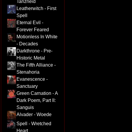
Tanzneid
Leatherwitch - First
Spell
Eternal Evil -
Forever Feared
Motionless In White
- Decades
Darkthrone - Pre-
Historic Metal
The Fifth Alliance -
Stenahoria
Evanescence -
Sanctuary
Green Carnation - A
Dark Poem, Part II:
Sanguis
Alvader - Woede
Spell - Wretched
Heart