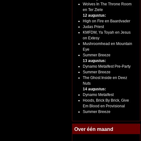
Wolves In The Throne Room
en Ter Ziele
12 augustus:
High on Fire en Baardvader
Judas Priest
KMFDM, Ya Toyah en Jesus
on Extesy
Mushroomhead en Mountain
Eye
Summer Breeze
13 augustus:
Dynamo Metalfest Pre-Party
Summer Breeze
The Ghost Inside en Deez
Nuts
14 augustus:
Dynamo Metalfest
Hoods, Brick By Brick, Give
Em Blood en Provisional
Summer Breeze
Over één maand