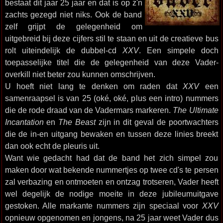
bestaat dit jaar 25 jaar en dat is op z'n
zachts gezegd niet niks. Ook de band
zelf grijpt de gelegenheid om
uitgebreid bij deze cijfers stil te staan en uit de creatieve bus
rolt uiteindelijk de dubbel-cd
XXV
. Een simpele doch
toepasselijke titel die de gelegenheid van deze Vader-
overkill niet beter zou kunnen omschrijven.
U hoeft niet lang te denken om raden dat
XXV
een
samenraapsel is van 25 (oké, oké, plus een intro) nummers
die de rode draad van de Vadermars markeren.
The Ultimate
Incantation
en
The Beast
zijn in dit geval de poortwachters
die de in-en uitgang bewaken en tussen deze linies breekt
dan ook echt de pleuris uit.
Want wie gedacht had dat de band het zich simpel zou
maken door wat bekende nummertjes op twee cd's te persen
zal verbazing en ontmoeten en ontzag trotseren, Vader heeft
wel degelijk de nodige moeite in deze jubileumuitgave
gestoken. Alle markante nummers zijn speciaal voor
XXV
opnieuw opgenomen en jongens, na 25 jaar weet Vader dus