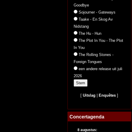
Goodbye
Sojourner - Gateways
Taake - En Skog Av
Nidstang
The Hu - Hun
The Plot In You - The Plot
In You
The Rolling Stones -
Foreign Tongues
een andere release uit juli
2026
[
Uitslag
|
Enquêtes
]
Concertagenda
8 augustus: