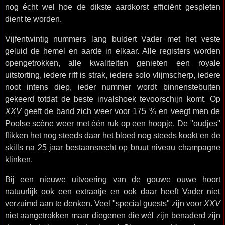
nog écht wel hoe de dikste aardkorst efficiënt gespleten
dient te worden.
Vijfentwintig nummers lang buldert Vader met het veste
geluid de hemel en aarde in elkaar. Alle registers worden
opengetrokken, alle kwaliteiten genieten een royale
uitstorting, iedere riff is strak, iedere solo vlijmscherp, iedere
noot intens diep, ieder nummer wordt binnenstebuiten
gekeerd totdat de beste invalshoek tevoorschijn komt. Op
XXV
geeft de band zich weer voor 175 % en veegt men de
Poolse scéne weer met één ruk op een hoopje. De "oudjes"
flikken het nog steeds daar het bloed nog steeds kookt en de
skills na 25 jaar bestaansrecht op bruut niveau champagne
klinken.
Bij een nieuwe uitvoering van de gouwe ouwe hoort
natuurlijk ook een extraatje en ook daar heeft Vader niet
verzuimd aan te denken. Veel "special guests" zijn voor
XXV
niet aangetrokken maar diegenen die wél zijn benaderd zijn