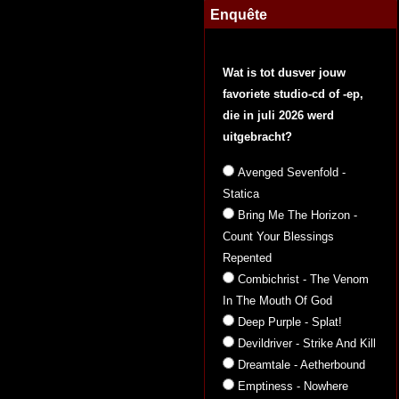
Enquête
Wat is tot dusver jouw
favoriete studio-cd of -ep,
die in juli 2026 werd
uitgebracht?
Avenged Sevenfold -
Statica
Bring Me The Horizon -
Count Your Blessings
Repented
Combichrist - The Venom
In The Mouth Of God
Deep Purple - Splat!
Devildriver - Strike And Kill
Dreamtale - Aetherbound
Emptiness - Nowhere