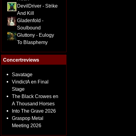
DevilDriver - Strike
And Kill
Gladenfold -
Soulbound
Gluttony - Eulogy
To Blasphemy
Concertreviews
Savatage
VindictA en Final
Stage
The Black Crowes en
A Thousand Horses
Into The Grave 2026
Graspop Metal
Meeting 2026