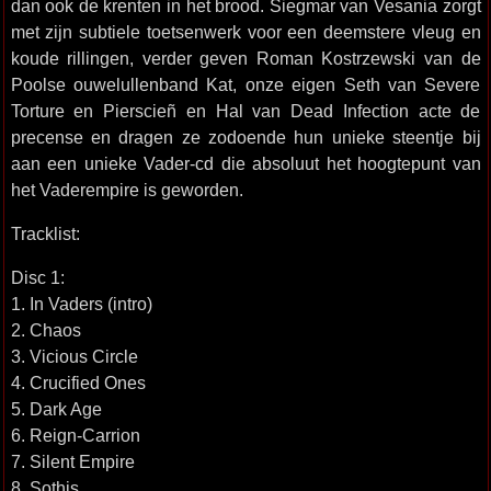
dan ook de krenten in het brood. Siegmar van Vesania zorgt
met zijn subtiele toetsenwerk voor een deemstere vleug en
koude rillingen, verder geven Roman Kostrzewski van de
Poolse ouwelullenband Kat, onze eigen Seth van Severe
Torture en Pierscieñ en Hal van Dead Infection acte de
precense en dragen ze zodoende hun unieke steentje bij
aan een unieke Vader-cd die absoluut het hoogtepunt van
het Vaderempire is geworden.
Tracklist:
Disc 1:
1. In Vaders (intro)
2. Chaos
3. Vicious Circle
4. Crucified Ones
5. Dark Age
6. Reign-Carrion
7. Silent Empire
8. Sothis