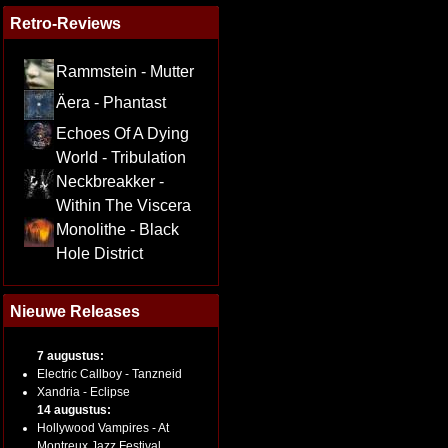
Retro-Reviews
Rammstein - Mutter
Äera - Phantast
Echoes Of A Dying
World - Tribulation
Neckbreakker -
Within The Viscera
Monolithe - Black
Hole District
Nieuwe Releases
7 augustus:
Electric Callboy - Tanzneid
Xandria - Eclipse
14 augustus:
Hollywood Vampires - At
Montreux Jazz Festival