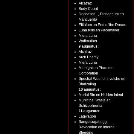
Alcatraz
Body Count
Deceased..., Putridarium en
Mancuerda
Elithium en End of the Dream
Luna Kills en Pacemaker
M'era Luna
Wolfmother
9 augustus:
Alcatraz
Arch Enemy
M'era Luna
Midnight en Phantom
Corporation
Spectral Wound, Invulche en
Blodzallog
10 augustus:
Mortal Sin en Hidden Intent
Municipal Waste en
Schizophrenia
11 augustus:
Lagwagon
Sanguisugabogg,
Revocation en Internal
Bleeding