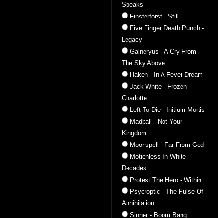
Speaks
Finsterforst - Still
Five Finger Death Punch -
Legacy
Galneryus - A Cry From
The Sky Above
Haken - In A Fever Dream
Jack White - Frozen
Charlotte
Left To Die - Initium Mortis
Madball - Not Your
Kingdom
Moonspell - Far From God
Motionless In White -
Decades
Protest The Hero - Within
Psycroptic - The Pulse Of
Annihilation
Sinner - Boom Bang