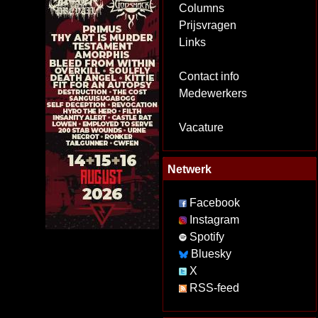
Columns
Prijsvragen
Links
Contact info
Medewerkers
Vacature
Netwerk
Facebook
Instagram
Spotify
Bluesky
X
RSS-feed