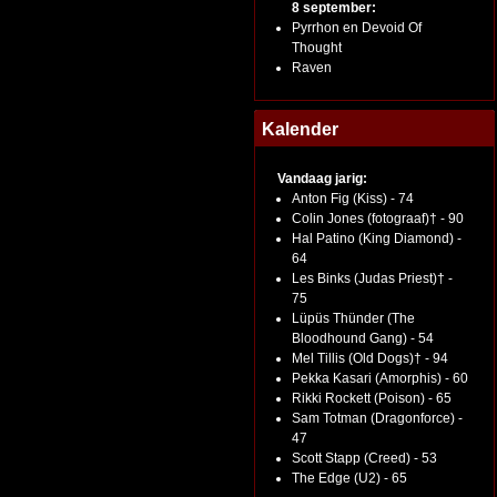
8 september:
Pyrrhon en Devoid Of
Thought
Raven
Kalender
Vandaag jarig:
Anton Fig (Kiss) - 74
Colin Jones (fotograaf)† - 90
Hal Patino (King Diamond) -
64
Les Binks (Judas Priest)† -
75
Lüpüs Thünder (The
Bloodhound Gang) - 54
Mel Tillis (Old Dogs)† - 94
Pekka Kasari (Amorphis) - 60
Rikki Rockett (Poison) - 65
Sam Totman (Dragonforce) -
47
Scott Stapp (Creed) - 53
The Edge (U2) - 65