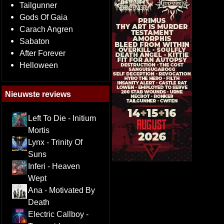
Tailgunner
Gods Of Gaia
Carach Angren
Sabaton
After Forever
Helloween
Nieuwste reviews
Left To Die - Initium
Mortis
Lynx - Trinity Of
Suns
Inferi - Heaven
Wept
Ana - Motivated By
Death
Electric Callboy -