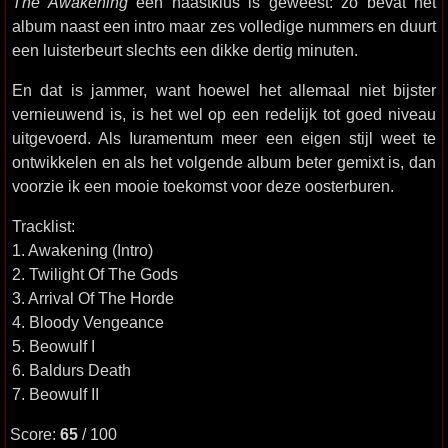
The Awakening
een haastklus is geweest: zo bevat het
album naast een intro maar zes volledige nummers en duurt
een luisterbeurt slechts een dikke dertig minuten.
En dat is jammer, want hoewel het allemaal niet bijster
vernieuwend is, is het wel op een redelijk tot goed niveau
uitgevoerd. Als Iuramentum meer een eigen stijl weet te
ontwikkelen en als het volgende album beter gemixt is, dan
voorzie ik een mooie toekomst voor deze oosterburen.
Tracklist:
1. Awakening (Intro)
2. Twilight Of The Gods
3. Arrival Of The Horde
4. Bloody Vengeance
5. Beowulf I
6. Baldurs Death
7. Beowulf II
Score:
65
/ 100