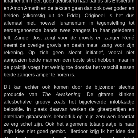
Iuramentum heeft goed geluisterd naar bands als Ensiferum
en Amon Amarth en de teksten gaan dan ook over goden en
helden (afkomstig uit de Edda). Origineel is het dus
allemaal niet, hoewel Iuramentum in tegenstelling tot
eerdergenoemde bands twee zangers in haar gelederen
telt. Zanger Jost zorgt voor de growls en zanger René
neemt de overige growls en death metal zang voor zijn
rekening. Op zich geen slecht initiatief, vooral niet
aangezien beide mannen een beste strot hebben, maar in
de praktijk voegt het weinig toe doordat het verschil tussen
beide zangers amper te horen is.
Dit kan echter ook komen door de bijzonder slechte
productie van
The Awakening
. De gitaren klinken
allesbehalve groovy zoals het bijgeleverde infoblaadje
beloofde. In plaats daarvan werken de gitaarpartijen en
ontelbare gitaarsolo’s behoorlijk op mijn zenuwen doordat
ze erg schel zijn. Ook het algemene totaalplaatje is naar
mijn idee niet goed gemixt. Hierdoor krijg ik het idee dat