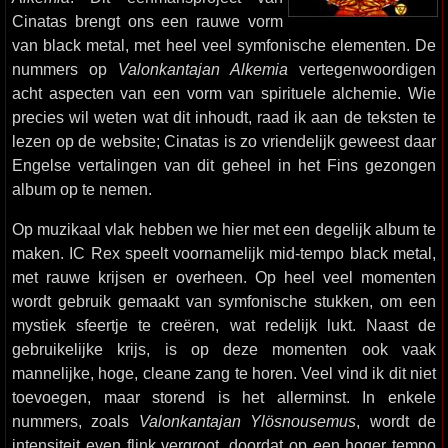
Cinatas brengt ons een rauwe vorm
van black metal, met heel veel symfonische elementen. De
nummers op
Valonkantajan Alkemia
vertegenwoordigen
acht aspecten van een vorm van spirituele alchemie. Wie
precies wil weten wat dit inhoudt, raad ik aan de teksten te
lezen op de website; Cinatas is zo vriendelijk geweest daar
Engelse vertalingen van dit geheel in het Fins gezongen
album op te nemen.
Op muzikaal vlak hebben we hier met een degelijk album te
maken. IC Rex speelt voornamelijk mid-tempo black metal,
met rauwe krijsen er overheen. Op heel veel momenten
wordt gebruik gemaakt van symfonische stukken, om een
mystiek sfeertje te creëren, wat redelijk lukt. Naast de
gebruikelijke krijs, is op deze momenten ook vaak
mannelijke, hoge, cleane zang te horen. Veel vind ik dit niet
toevoegen, maar storend is het allerminst. In enkele
nummers, zoals
Valonkantajan Ylösnousemus
, wordt de
intensiteit even flink vergroot, doordat op een hoger tempo