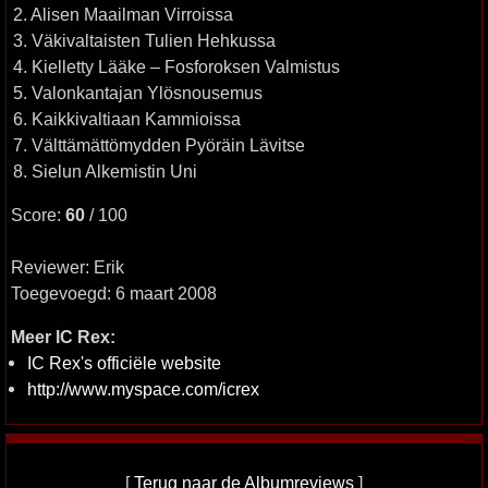
2. Alisen Maailman Virroissa
3. Väkivaltaisten Tulien Hehkussa
4. Kielletty Lääke – Fosforoksen Valmistus
5. Valonkantajan Ylösnousemus
6. Kaikkivaltiaan Kammioissa
7. Välttämättömydden Pyöräin Lävitse
8. Sielun Alkemistin Uni
Score:
60
/ 100
Reviewer: Erik
Toegevoegd: 6 maart 2008
Meer IC Rex:
IC Rex's officiële website
http://www.myspace.com/icrex
[
Terug naar de Albumreviews
]