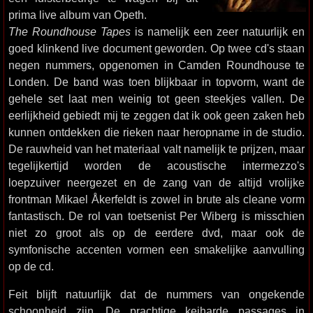
prima live album van Opeth.
The Roundhouse Tapes
is namelijk een zeer natuurlijk en
goed klinkend live document geworden. Op twee cd's staan
negen nummers, opgenomen in Camden Roundhouse te
Londen. De band was toen blijkbaar in topvorm, want de
gehele set laat men weinig tot geen steekjes vallen. De
eerlijkheid gebiedt mij te zeggen dat ik ook geen zaken heb
kunnen ontdekken die rieken naar heropname in de studio.
De rauwheid van het materiaal valt namelijk te prijzen, maar
tegelijkertijd worden de acoustische intermezzo's
loepzuiver neergezet en de zang van de altijd vrolijke
frontman Mikael Åkerfeldt is zowel in brute als cleane vorm
fantastisch. De rol van toetsenist Per Wiberg is misschien
niet zo groot als op de eerdere dvd, maar ook de
symfonische accenten vormen een smakelijke aanvulling
op de cd.
Feit blijft natuurlijk dat de nummers van ongekende
schoonheid zijn. De prachtige keiharde passages in