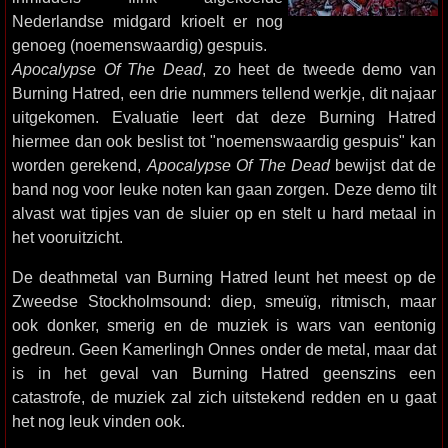
Nederlandse midgard krioelt er nog
genoeg (noemenswaardig) gespuis.
Apocalypse Of The Dead
, zo heet de tweede demo van
Burning Hatred, een drie nummers tellend werkje, dit najaar
uitgekomen. Evaluatie leert dat deze Burning Hatred
hiermee dan ook beslist tot "noemenswaardig gespuis" kan
worden gerekend,
Apocalypse Of The Dead
bewijst dat de
band nog voor leuke noten kan gaan zorgen. Deze demo tilt
alvast wat tipjes van de sluier op en stelt u hard metaal in
het vooruitzicht.
De deathmetal van Burning Hatred leunt het meest op de
Zweedse Stockholmsound: diep, smeuïg, ritmisch, maar
ook donker, smerig en de muziek is wars van eentonig
gedreun. Geen Kamerlingh Onnes onder de metal, maar dat
is in het geval van Burning Hatred geenszins een
catastrofe, de muziek zal zich uitstekend redden en u gaat
het nog leuk vinden ook.