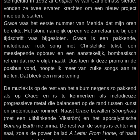
stemgeluid in 1992 al
Chapter VI
van Candlemass sierde,
vonden ze twee ervaren krachten om een nieuw project
mee op te starten.
Grace
was het eerste nummer van Mehida dat mijn oren
bereikte. Het stond namelijk op een verzamelaar die bij een
tijdschrift was bijgesloten.
Grace
is een pakkende,
melodieuze rock song met Christelijke tekst, een
meeslepende opbouw en een aanstekelijk, bombastisch
refrein dat me vrolijk maakt. Dus toen ik deze promo in de
postbus vond, hoopte ik meer van zulke songs aan te
treffen. Dat bleek een misrekening.
De muziek is op de rest van het album nergens zo pakkend
als op
Grace
en is te kenmerken als melodieuze
progressieve metal die balanceert op de rand tussen kunst
en pretentieuze rommel. Naast
Grace
bevallen
Stronghold
(met een uitblinkende Vikström) en het apocalyptische
Burning Earth
me prima. De rest van de songs is echter vrij
saai, zoals de power ballad
A Letter From Home
, of haalt