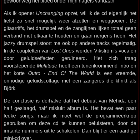
gewoonweg het bloed onder mijn nagels vandaan.
Als ik opener
Unchanging
opzet, wil ik de cd eigenlijk het
liefst zo snel mogelijk weer afzetten en weggooien. De
gitaarriffs, het drumspel en de zanglijnen lijken totaal geen
verband met elkaar te houden en gaan nergens heen. Het
jazzy drumspel stoort me ook op andere tracks regelmatig.
In de coupletten van
Lost Ones
worden Vikström’s vocalen
door geluidseffecten geruïneerd. Het zich traag
voortslepende
Multitude
heeft een tenenkrommend intro en
het korte
Outro - End Of The World
is een vreemde,
onnodige geluidscollage met een zangeres die klinkt als
Björk.
De conclusie is derhalve dat het debuut van Mehida een
half geslaagd, half mislukt album is. Het bevat een paar
leuke songs, maar ik moet wel de programmeerknop
gebruiken om deze cd te kunnen beluisteren, door de
irritante nummers uit te schakelen. Dan blijft er een aardige
mini-cd over.