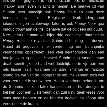
Gezien dit gegeven is het raadzaam ook de muzikale
"happy hour" even in acht te nemen. De nieuwe cd van
Suhrim heet namelijk ook
Happy Hour
en daar deze
heersers van de Belgische death-underground
teleurstellingen achterwege laten is ook
Happy Hour
qua
inhoud trouw aan de titel, behalve dat de cd geen uur duurt.
Nee, geen uur, maar wel bijna drie kwartier en daarmee is
Happy Hour
de royaalste Suhrim-schenking tot dusver.
Naast dit gegeven is er verder nog een belangrijke
verandering opgetreden, een veel belangrijkere dan een
beetje extra speeltijd. Hoewel Suhrim nog steeds brute
death speelt lijkt de band wel duidelijk toe te zijn aan een
iets frisser jasje, waarmee de gore, smerige en ranzige
sound die we van de voorgaande albums kennen toch wel
voor een deel is verdwenen. Had u voorheen behoefte om
de Suhrims met een latex handschoen uit hun doosjes te
trekken voor een luisterbeurt, dan zult u nu geen vrees voor
smet meer hebben en de handen hoeven na afloop niet
eens onder de kraan.