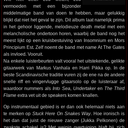
vermoeden met een bijzonder
middelmatige band van doen te hebben, maar gelukkig
blijkt dat niet het geval te zijn. Dit album laat namelijk prima
in het gehoor liggende, melodieuze death metal met een
melancholische ondertoon horen, waarbij de band nog het
meest lijkt op een kruisbestuiving van Insomnium en Mors
Principium Est. Zelf noemt de band met name At The Gates
als invloed. Vooruit.
Na enkele luisterbeurten valt vooral het uitstekende, gelikte
gitaarwerk van Markus Vanhala en Harri Pikka op. In de
beste Scandinavische traditie vuren zij de ene na de andere
snelle riff en vingervlugge gitaarsolo op de luisteraar af,
waardoor nummers als
Into Sea
,
Undertaker
en
The Third
Flame
extra vet uit de speakers komen knallen.
Op instrumentaal gebied is er dan ook helemaal niets aan
te merken op
Stuck Here On Snakes Way
. Hoe ironisch is
het dan dat juist de nieuwe zanger (Jukka Pelkonen) de
zwakste schakel is? Met weinig overtuiging blaft hij zich