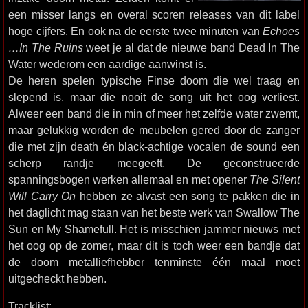
een misser langs en overal scoren releases van dit label
hoge cijfers. En ook na de eerste twee minuten van
Echoes
…In The Ruins
weet je al dat de nieuwe band Dead In The
Water wederom een aardige aanwinst is.
De heren spelen typische Finse doom die wel traag en
slepend is, maar die nooit de song uit het oog verliest.
Alweer een band die in min of meer het zelfde water zwemt,
maar gelukkig worden de meubelen gered door de zanger
die met zijn death én black-achtige vocalen de sound een
scherp randje meegeeft. De geconstrueerde
spanningsbogen werken allemaal en met opener
The Silent
Will Carry On
hebben ze alvast een song te pakken die in
het daglicht mag staan van het beste werk van Swallow The
Sun en My Shamefull. Het is misschien jammer nieuws met
het oog op de zomer, maar dit is toch weer een bandje dat
de doom metalliefhebber tenminste één maal moet
uitgecheckt hebben.
Tracklist: