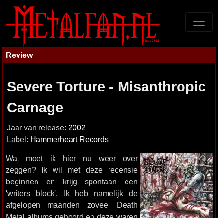
Review
Severe Torture - Misanthropic
Carnage
Jaar van release:
2002
Label:
Hammerheart Records
Wat moet ik hier nu weer over
zeggen? Ik wil met deze recensie
beginnen en krijg spontaan een
'writers block'. Ik heb namelijk de
afgelopen maanden zoveel Death
Metal albums gehoord en deze waren