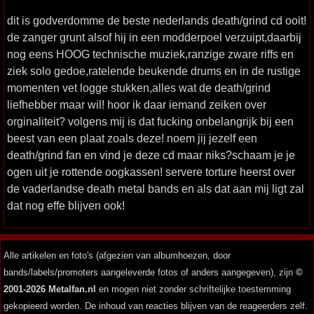
dit is godverdomme de beste nederlands death/grind cd ooit!
de zanger grunt alsof hij in een modderpoel verzuipt,daarbij
nog eens HOOG technische muziek,ranzige zware riffs en
ziek solo gedoe,ratelende beukende drums en in de rustige
momenten vet logge stukken,alles wat de death/grind
liefhebber maar wil! hoor ik daar iemand zeiken over
orginaliteit? volgens mij is dat fucking onbelangrijk bij een
beest van een plaat zoals deze! noem jij jezelf een
death/grind fan en vind je deze cd maar niks?schaam je je
ogen uit je rottende oogkassen! servere torture heerst over
de vaderlandse death metal bands en als dat aan mij ligt zal
dat nog effe blijven ook!
Alle artikelen en foto's (afgezien van albumhoezen, door
bands/labels/promoters aangeleverde fotos of anders aangegeven), zijn
©
2001-2026 Metalfan.nl
en mogen niet zonder schriftelijke toestemming
gekopieerd worden. De inhoud van reacties blijven van de reageerders zelf.