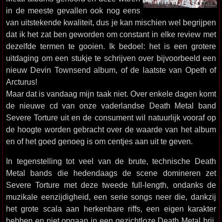
in de meeste gevallen ook nog eens
van uitstekende kwaliteit, dus je kan mischien wel begrijpen
dat ik het zat ben geworden om constant in elke review met
dezelfde termen te gooien. Ik bedoel: het is een grotere
uitdaging om een stukje te schrijven over bijvoorbeeld een
nieuw Devin Townsend album, of de laatste van Opeth of
Arcturus!
Maar dat is vandaag mijn taak niet. Over enkele dagen komt
de nieuwe cd van onze vaderlandse Death Metal band
Severe Torture uit en de consument wil natuurlijk vooraf op
de hoogte worden gebracht over de waarde van het album
en of het goed genoeg is om centjes aan uit te geven.
In tegenstelling tot veel van de brute, technische Death
Metal bands die hedendaags de scene domineren zet
Severe Torture met deze tweede full-length, ondanks de
muzikale eenzijdigheid, een serie songs neer die, dankzij
het grote scala aan herkenbare riffs, een eigen karakter
hebben en niet opgaan in een gezichtloze Death Metal brij.