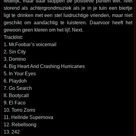
redelijk, maar daar stoppen de positieve punten wel. Niet
storend als achtergrondmuziek als je in je tuin een biertje
ligt te drinken met een stel luidruchtige vrienden, maar niet
geschikt om aandachtig te luisteren. Daarvoor heeft het
gewoon geen kleren om het lijf. Next.
Tracklist:
1. Mr.Foobar’s voicemail
2. Sin City
3. Domino
4. Big Heart And Crashing Hurricanes
5. In Your Eyes
6. Playdoh
7. Go Search
8. Bootycall
9. El Faco
10. Torro Zorro
11. Hellride Supernova
12. Rebellsong
13. 242