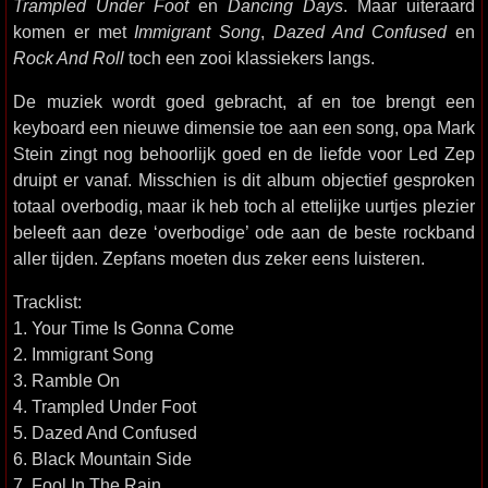
Trampled Under Foot
en
Dancing Days
. Maar uiteraard
komen er met
Immigrant Song
,
Dazed And Confused
en
Rock And Roll
toch een zooi klassiekers langs.
De muziek wordt goed gebracht, af en toe brengt een
keyboard een nieuwe dimensie toe aan een song, opa Mark
Stein zingt nog behoorlijk goed en de liefde voor Led Zep
druipt er vanaf. Misschien is dit album objectief gesproken
totaal overbodig, maar ik heb toch al ettelijke uurtjes plezier
beleeft aan deze ‘overbodige’ ode aan de beste rockband
aller tijden. Zepfans moeten dus zeker eens luisteren.
Tracklist:
1. Your Time Is Gonna Come
2. Immigrant Song
3. Ramble On
4. Trampled Under Foot
5. Dazed And Confused
6. Black Mountain Side
7. Fool In The Rain