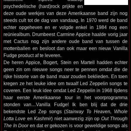
psychedelische (hard)rock prijkte en
deze oude werkjes van deze Amerikaanse band zijn nog
steeds cult tot de dag van vandaag. In 1970 werd de band
echter opgeheven en er volgde enkel in 1984 nog een
reüniealbum. Drumbeest Carmine Appice haalde vorig jaar
met Cactus nog zijn andere oude band van tussen de
mottenballen en besloot dan ook maar een nieuw Vanilla
Fudge product af te leveren.
De heren Appice, Bogert, Stein en Martell hadden echter
geen zin om nieuwe songs neer te pennen omdat die de
rijke historie van de band maar zouden beklieden. En toen
kregen ze het leuke idee om twaalf Led Zeppelin songs te
coveren. Een leuk idee omdat Led Zeppelin in 1968 tijdens
haar eerste Amerikaanse tour in het voorprogramma
stonden van…Vanilla Fudge! Ik ben blij dat de drie
bekendste Led Zep songs (
Stairway To Heaven, Whole
Lotta Love
en
Kashmir
) niet aanwezig zijn op
Out Through
The In Door
en dat er gekozen is voor geweldige songs als