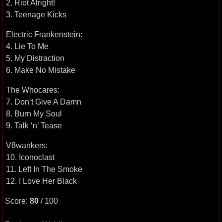
2. Riot Alright!
3. Teenage Kicks
Electric Frankenstein:
4. Lie To Me
5. My Distraction
6. Make No Mistake
The Whocares:
7. Don’t Give A Damn
8. Burn My Soul
9. Talk ‘n’ Tease
V8wankers:
10. Iconoclast
11. Left In The Smoke
12. I Love Her Black
Score:
80
/ 100