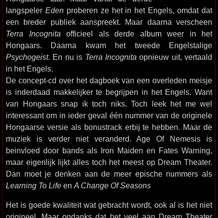
langspeler
Eden
proberen ze het in het Engels, omdat dat
een breder publiek aanspreekt. Maar daarna verscheen
Terra Incognita
officieel als derde album weer in het
Hongaars. Daarna kwam het tweede Engelstalige
Psychogeist
. En nu is
Terra Incognita
opnieuw uit, vertaald
in het Engels.
De concept-cd over het dagboek van een overleden meisje
is inderdaad makkelijker te begrijpen in het Engels. Want
van Hongaars snap ik toch niks. Toch leek het me wel
interessant om in ieder geval één nummer van de originele
Hongaarse versie als bonustrack erbij te hebben. Maar de
muziek is verder niet veranderd. Age Of Nemesis is
beinvloed door bands als Iron Maiden en Fates Warning,
maar eigenlijk lijkt alles toch het meest op Dream Theater.
Dan moet je denken aan de meer epische nummers als
Learning To Life
en
A Change Of Seasons
Het is goede kwaliteit wat gebracht wordt, ook al is het niet
origineel. Maar ondanks dat het veel aan Dream Theater