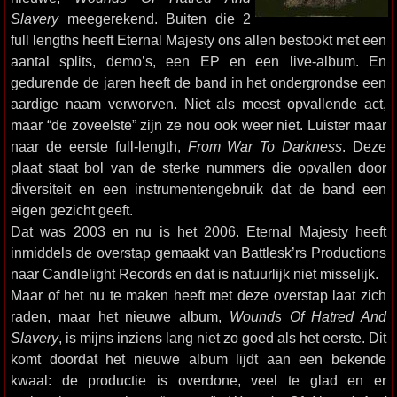
Slavery
meegerekend. Buiten die 2
full lengths heeft Eternal Majesty ons allen bestookt met een
aantal splits, demo’s, een EP en een live-album. En
gedurende de jaren heeft de band in het ondergrondse een
aardige naam verworven. Niet als meest opvallende act,
maar “de zoveelste” zijn ze nou ook weer niet. Luister maar
naar de eerste full-length,
From War To Darkness
. Deze
plaat staat bol van de sterke nummers die opvallen door
diversiteit en een instrumentengebruik dat de band een
eigen gezicht geeft.
Dat was 2003 en nu is het 2006. Eternal Majesty heeft
inmiddels de overstap gemaakt van Battlesk’rs Productions
naar Candlelight Records en dat is natuurlijk niet misselijk.
Maar of het nu te maken heeft met deze overstap laat zich
raden, maar het nieuwe album,
Wounds Of Hatred And
Slavery
, is mijns inziens lang niet zo goed als het eerste. Dit
komt doordat het nieuwe album lijdt aan een bekende
kwaal: de productie is overdone, veel te glad en er