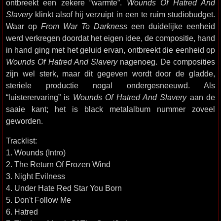
ontbreekt een zekere “warmte”.
Wounds Of Hatred And
Slavery
klinkt alsof hij verzuipt in een te ruim studiobudget.
Waar op
From War To Darkness
een duidelijke eenheid
werd verkregen doordat het eigen idee, de compositie, hand
in hand ging met het geluid ervan, ontbreekt die eenheid op
Wounds Of Hatred And Slavery
nagenoeg. De composities
zijn wel sterk, maar dit gegeven wordt door de gladde,
steriele productie nogal ondergesneeuwd. Als
“luisterervaring” is
Wounds Of Hatred And Slavery
aan de
saaie kant; het is black metalalbum nummer zoveel
geworden.
Tracklist:
1. Wounds (Intro)
2. The Return Of Frozen Wind
3. Night Evilness
4. Under Hate Red Star You Born
5. Don't Follow Me
6. Hatred