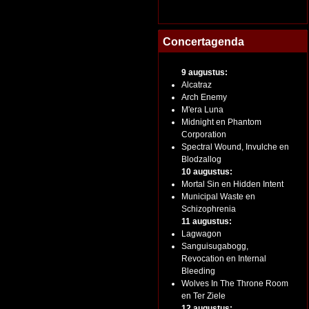
Concertagenda
9 augustus:
Alcatraz
Arch Enemy
M'era Luna
Midnight en Phantom
Corporation
Spectral Wound, Invulche en
Blodzallog
10 augustus:
Mortal Sin en Hidden Intent
Municipal Waste en
Schizophrenia
11 augustus:
Lagwagon
Sanguisugabogg,
Revocation en Internal
Bleeding
Wolves In The Throne Room
en Ter Ziele
12 augustus: