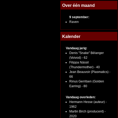
Over één maand
9 september:
Raven
Kalender
Vandaag jarig:
Denis "Snake" Bélanger
(Voivod) - 62
Filippa Nässil
(Thundermother) - 40
Jean Beauvoir (Plasmatics) -
66
Rinus Gerritsen (Golden
Earring) - 80
Vandaag overleden:
Hermann Hesse (auteur) -
1962
Martin Birch (producent) -
2020