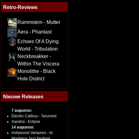
Retro-Reviews
Rammstein - Mutter
Äera - Phantast
Echoes Of A Dying
World - Tribulation
Neckbreakker -
Within The Viscera
Monolithe - Black
Hole District
Nieuwe Releases
7 augustus:
Electric Callboy - Tanzneid
Xandria - Eclipse
14 augustus:
Hollywood Vampires - At
Montreux Jazz Festival