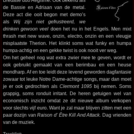
Bredase duo Aegisme. Ook bekend als
de Bassie en Adriaan van de metal.
Deze act die ooit begon met demo’s
als
Wij zijn niet gefrustreerd, we
drinken gewoon veel
doen het nu in het Engels. Men mixt
thrash met new wave, onzin, electro, onzin en een vleugje
misplaatste Therion. Het klinkt soms wat funky en humpa
humpa-achtig en een gekke twist is ook nooit ver weg.
Om het geheel nog wat extra zwier mee te geven, wordt er
ook gebruikt gemaakt van een berimbau en een heuse
mondharp. Af en toe leidt deze levend geworden dagfantasie
zowaar tot leuke Notre Dame-achtige songs, maar dan moet
je er ook gedrochten als
Clermont 1095
bij nemen. Soms
grappig, soms ronduit irritant. De heren getuigen wel van
economisch inzicht omdat ze dit nieuwe album verkopen
voor slechts vijf euro. Want je zal maar blijven zitten met een
paar dozijn van
Raison d' Être Kill And Attack.
Dag vrienden
van de muziek.