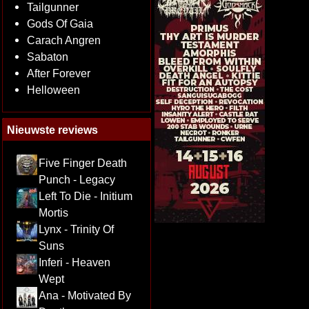
Tailgunner
Gods Of Gaia
Carach Angren
Sabaton
After Forever
Helloween
Nieuwste reviews
Five Finger Death
Punch - Legacy
Left To Die - Initium
Mortis
Lynx - Trinity Of
Suns
Inferi - Heaven
Wept
Ana - Motivated By