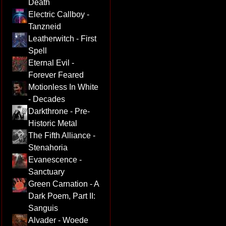
Death
Electric Callboy -
Tanzneid
Leatherwitch - First
Spell
Eternal Evil -
Forever Feared
Motionless In White
- Decades
Darkthrone - Pre-
Historic Metal
The Fifth Alliance -
Stenahoria
Evanescence -
Sanctuary
Green Carnation - A
Dark Poem, Part II:
Sanguis
Alvader - Woede