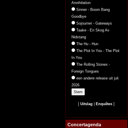
Annihilation
Sinner - Boom Bang
Goodbye
Sojourner - Gateways
Taake - En Skog Av
Nidstang
The Hu - Hun
The Plot In You - The Plot
In You
The Rolling Stones -
Foreign Tongues
een andere release uit juli
2026
[
Uitslag
|
Enquêtes
]
Concertagenda