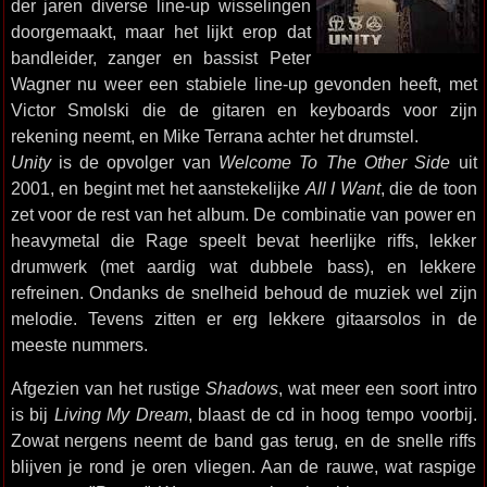
der jaren diverse line-up wisselingen
doorgemaakt, maar het lijkt erop dat
bandleider, zanger en bassist Peter
Wagner nu weer een stabiele line-up gevonden heeft, met
Victor Smolski die de gitaren en keyboards voor zijn
rekening neemt, en Mike Terrana achter het drumstel.
Unity
is de opvolger van
Welcome To The Other Side
uit
2001, en begint met het aanstekelijke
All I Want
, die de toon
zet voor de rest van het album. De combinatie van power en
heavymetal die Rage speelt bevat heerlijke riffs, lekker
drumwerk (met aardig wat dubbele bass), en lekkere
refreinen. Ondanks de snelheid behoud de muziek wel zijn
melodie. Tevens zitten er erg lekkere gitaarsolos in de
meeste nummers.
Afgezien van het rustige
Shadows
, wat meer een soort intro
is bij
Living My Dream
, blaast de cd in hoog tempo voorbij.
Zowat nergens neemt de band gas terug, en de snelle riffs
blijven je rond je oren vliegen. Aan de rauwe, wat raspige