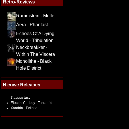
Retro-Reviews
Rammstein - Mutter
Äera - Phantast
Echoes Of A Dying
World - Tribulation
Neckbreakker -
Within The Viscera
Monolithe - Black
Hole District
Nieuwe Releases
7 augustus:
Electric Callboy - Tanzneid
Xandria - Eclipse