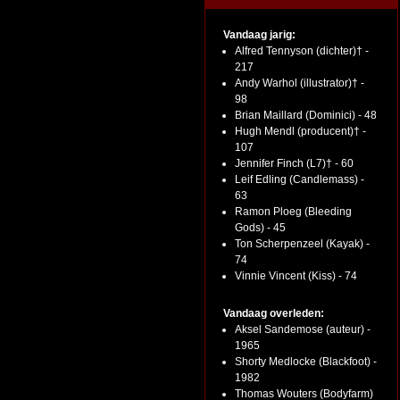
Vandaag jarig:
Alfred Tennyson (dichter)† -
217
Andy Warhol (illustrator)† -
98
Brian Maillard (Dominici) - 48
Hugh Mendl (producent)† -
107
Jennifer Finch (L7)† - 60
Leif Edling (Candlemass) -
63
Ramon Ploeg (Bleeding
Gods) - 45
Ton Scherpenzeel (Kayak) -
74
Vinnie Vincent (Kiss) - 74
Vandaag overleden:
Aksel Sandemose (auteur) -
1965
Shorty Medlocke (Blackfoot) -
1982
Thomas Wouters (Bodyfarm)