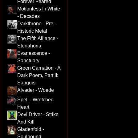
Forever Feared
Motionless In White
- Decades
Darkthrone - Pre-
Historic Metal
The Fifth Alliance -
Stenahoria
Evanescence -
Sanctuary
Green Carnation - A
Dark Poem, Part II:
Sanguis
Alvader - Woede
Spell - Wretched
Heart
DevilDriver - Strike
And Kill
Gladenfold -
Soulbound