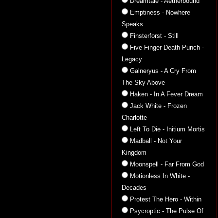
Dreamtale - Aetherbound
Emptiness - Nowhere
Speaks
Finsterforst - Still
Five Finger Death Punch -
Legacy
Galneryus - A Cry From
The Sky Above
Haken - In A Fever Dream
Jack White - Frozen
Charlotte
Left To Die - Initium Mortis
Madball - Not Your
Kingdom
Moonspell - Far From God
Motionless In White -
Decades
Protest The Hero - Within
Psycroptic - The Pulse Of