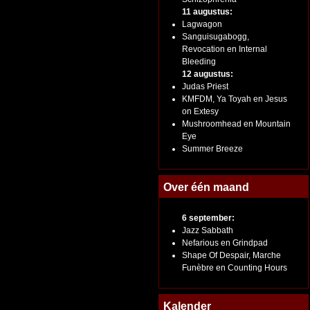
11 augustus:
Lagwagon
Sanguisugabogg,
Revocation en Internal
Bleeding
12 augustus:
Judas Priest
KMFDM, Ya Toyah en Jesus
on Extesy
Mushroomhead en Mountain
Eye
Summer Breeze
Over één maand
6 september:
Jazz Sabbath
Nefarious en Grindpad
Shape Of Despair, Marche
Funèbre en Counting Hours
Kalender