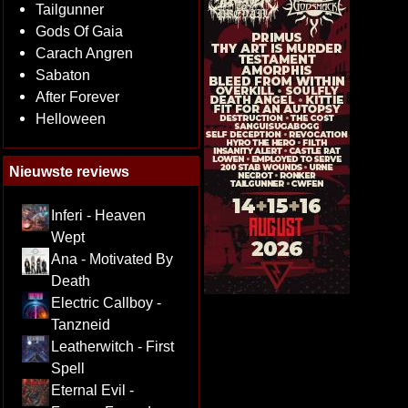
Tailgunner
Gods Of Gaia
Carach Angren
Sabaton
After Forever
Helloween
Nieuwste reviews
Inferi - Heaven
Wept
Ana - Motivated By
Death
Electric Callboy -
Tanzneid
Leatherwitch - First
Spell
Eternal Evil -