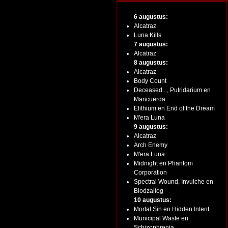
6 augustus:
Alcatraz
Luna Kills
7 augustus:
Alcatraz
8 augustus:
Alcatraz
Body Count
Deceased..., Putridarium en
Mancuerda
Elithium en End of the Dream
M'era Luna
9 augustus:
Alcatraz
Arch Enemy
M'era Luna
Midnight en Phantom
Corporation
Spectral Wound, Invulche en
Blodzallog
10 augustus:
Mortal Sin en Hidden Intent
Municipal Waste en
Schizophrenia