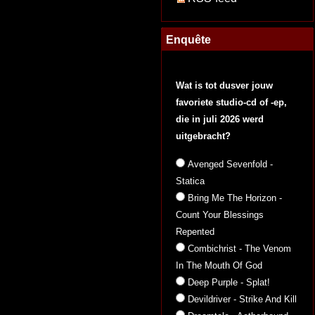
Enquête
Wat is tot dusver jouw
favoriete studio-cd of -ep,
die in juli 2026 werd
uitgebracht?
Avenged Sevenfold -
Statica
Bring Me The Horizon -
Count Your Blessings
Repented
Combichrist - The Venom
In The Mouth Of God
Deep Purple - Splat!
Devildriver - Strike And Kill