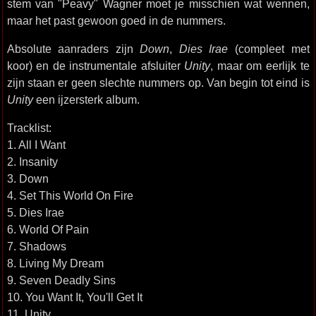
stem van "Peavy" Wagner moet je misschien wat wennen,
maar het past gewoon goed in de nummers.
Absolute aanraders zijn
Down
,
Dies Irae
(compleet met
koor) en de instrumentale afsluiter
Unity
, maar om eerlijk te
zijn staan er geen slechte nummers op. Van begin tot eind is
Unity
een ijzersterk album.
Tracklist:
1. All I Want
2. Insanity
3. Down
4. Set This World On Fire
5. Dies Irae
6. World Of Pain
7. Shadows
8. Living My Dream
9. Seven Deadly Sins
10. You Want It, You'll Get It
11. Unity