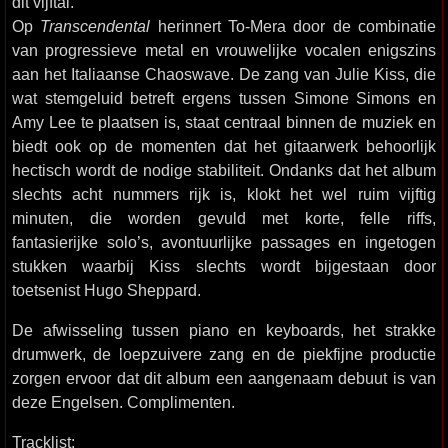
dit vijftal.
Op
Transcendental
herinnert To-Mera door de combinatie
van progressieve metal en vrouwelijke vocalen enigszins
aan het Italiaanse Chaoswave. De zang van Julie Kiss, die
wat stemgeluid betreft ergens tussen Simone Simons en
Amy Lee te plaatsen is, staat centraal binnen de muziek en
biedt ook op de momenten dat het gitaarwerk behoorlijk
hectisch wordt de nodige stabiliteit. Ondanks dat het album
slechts acht nummers rijk is, klokt het wel ruim vijftig
minuten, die worden gevuld met korte, felle riffs,
fantasierijke solo’s, avontuurlijke passages en ingetogen
stukken waarbij Kiss slechts wordt bijgestaan door
toetsenist Hugo Sheppard.
De afwisseling tussen piano en keyboards, het strakke
drumwerk, de loepzuivere zang en de piekfijne productie
zorgen ervoor dat dit album een aangenaam debuut is van
deze Engelsen. Complimenten.
Tracklist: