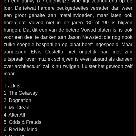
en een punky DIY-eigenwijze vibe ligt voortdurend op de
loer. De ietwat hardere beukgedeeltes verraden dan weer
een groot gehalte aan metalinvloeden, maar laten ook
horen dat Voivod niet in de jaren ’80 of ’90 is blijven
hangen. Dat dit een van de betere Voivod platen is, is ook
voor een deel te danken aan Jason Newstedt die nog nooit
zulke soepele baspartijen op plaat heeft ingespeeld. Maar
aangezien Elvis Costello niet ongelijk had met zijn
uitspraak “over muziek schrijven is even absurd als dansen
over architectuur” zal ik nu zwijgen. Luister het gewoon zelf
maar.
Tracklist:
1. The Getaway
2. Dognation
3. Mr. Clean
4. After All
5. Odds & Frauds
6. Red My Mind