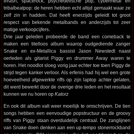
thrash, spacerock, psychedelische pop, cybermetal en
tribalbeatpop: de heren hebben echt altijd gemaakt waar ze
zelf zin in hadden. Dat heeft enerzijds geleidt tot groot
respect van bekende metalbands en anderzijds tot zeer
matige verkoopcijfers.
Drie jaar geleden probeerde de band een comeback te
maken een titelloos album waarop oudgediende zanger
Snake en ex-Metallica bassist Jason Newstedt naast
oerleden als gitarist Piggy en drummer Away waren te
horen. Het noodlot sloeg vorig jaar echter toe toen Piggy de
strijd tegen kanker verloor. Als erfenis had hij wel een grote
hoeveelheid afgewerkte riffs op zijn laptop achter gelaten,
dit werd bewerkt door de overige drie leden en het resultaat
kunnen we nu horen op
Katorz
En ook dit album valt weer moeilijk te omschrijven. De tien
songs hebben een eenvoudige popstructuur en de groovy
riffs van Piggy staan overduidelijk centraal. De zanglijnen
van Snake doen denken aan een up-tempo stonerrockband