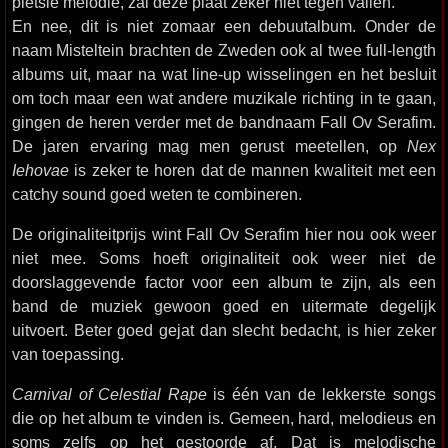
pietsie melodie, zal deze plaat zeker niet tegen vallen.
En nee, dit is niet zomaar een debuutalbum. Onder de
naam Misteltein brachten de Zweden ook al twee full-length
albums uit, maar na wat line-up wisselingen en het besluit
om toch maar een wat andere muzikale richting in te gaan,
gingen de heren verder met de bandnaam Fall Ov Serafim.
De jaren ervaring mag men gerust meetellen, op
Nex
Iehovae
is zeker te horen dat de mannen kwaliteit met een
catchy sound goed weten te combineren.
De originaliteitprijs wint Fall Ov Serafim hier nou ook weer
niet mee. Soms hoeft originaliteit ook weer niet de
doorslaggevende factor voor een album te zijn, als een
band de muziek gewoon goed en uitermate degelijk
uitvoert. Beter goed gejat dan slecht bedacht, is hier zeker
van toepassing.
Carnival of Celestial Rape
is één van de lekkerste songs
die op het album te vinden is. Gemeen, hard, melodieus en
soms zelfs op het gestoorde af. Dat is melodische