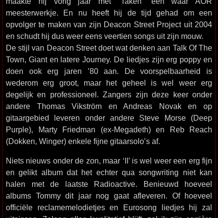
maakte hij vorig jaar met “Taken” een waar AOR
meesterwerkje. En nu heeft hij de tijd gehad om een
opvolger te maken van zijn Deacon Street Project uit 2004
en schudt hij dus weer eens veertien songs uit zijn mouw.
De stijl van Deacon Street doet wat denken aan Talk Of The
Town, Giant en latere Journey. De liedjes zijn erg poppy en
doen ook erg jaren ’80 aan. De voorspelbaarheid is
wederom erg groot, maar het geheel is wel weer erg
degelijk en professioneel. Zangers zijn deze keer onder
andere Thomas Vikström en Andreas Novak en op
gitaargebied leveren onder andere Steve Morse (Deep
Purple), Marty Friedman (ex-Megadeth) en Reb Reach
(Dokken, Winger) enkele fijne gitaarsolo’s af.
Niets nieuws onder de zon, maar ‘II’ is wel weer een erg fijn
en gelikt album dat het echter qua songwriting niet kan
halen met de laatste Radioactive. Benieuwd hoeveel
albums Tommy dit jaar nog gaat afleveren. Of hoeveel
officiële reclamemelodietjes en Eurosong liedjes hij zal