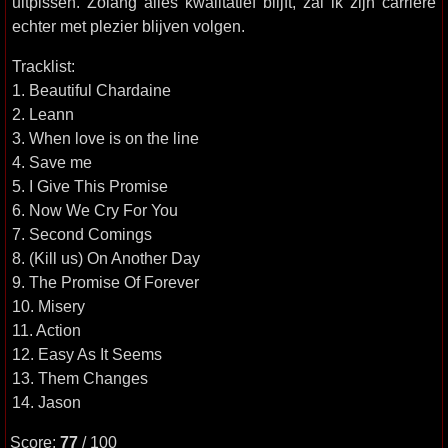
uitpissen. Zolang alles kwalitatief blijft, zal ik zijn carrière
echter met plezier blijven volgen.
Tracklist:
1. Beautiful Chardaine
2. Leann
3. When love is on the line
4. Save me
5. I Give This Promise
6. Now We Cry For You
7. Second Comings
8. (Kill us) On Another Day
9. The Promise Of Forever
10. Misery
11. Action
12. Easy As It Seems
13. Them Changes
14. Jason
Score:
77
/ 100